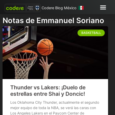
Codere Blog México
Notas de Emmanuel Soriano
BASKETBALL
Thunder vs Lakers: ¡Duelo de
estrellas entre Shai y Doncic!
Los Oklahoma City Thunder, actualmente el segundo
mejor equipo de toda la NBA, se verá las caras con
Los Angeles Lakers en el Paycom Center de