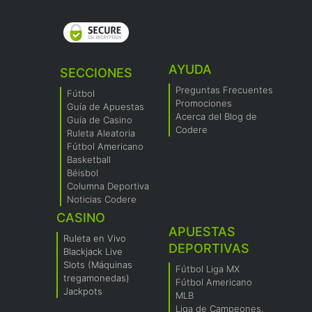
AYUDA
SECCIONES
Preguntas Frecuentes
Fútbol
Promociones
Guía de Apuestas
Acerca del Blog de
Guía de Casino
Codere
Ruleta Aleatoria
Fútbol Americano
Basketball
Béisbol
Columna Deportiva
Noticias Codere
CASINO
APUESTAS
Ruleta en Vivo
DEPORTIVAS
Blackjack Live
Slots (Máquinas
Fútbol Liga MX
tregamonedas)
Fútbol Americano
Jackpots
MLB
Liga de Campeones.