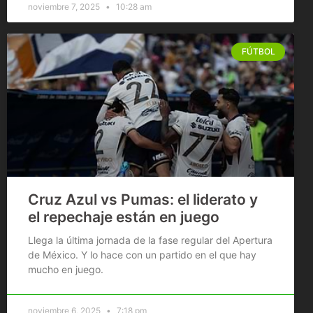
noviembre 7, 2025
10:28 am
FÚTBOL
Cruz Azul vs Pumas: el liderato y
el repechaje están en juego
Llega la última jornada de la fase regular del Apertura
de México. Y lo hace con un partido en el que hay
mucho en juego.
noviembre 6, 2025
7:18 pm