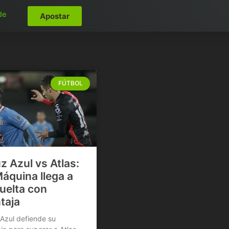
de
Apostar
FÚTBOL
z Azul vs Atlas:
Máquina llega a
vuelta con
taja
Azul defiende su