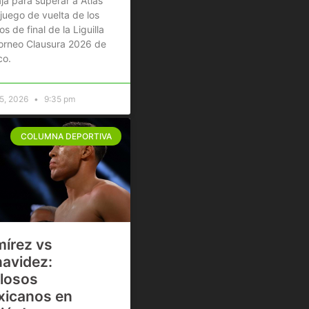
ja para superar a Atlas
 juego de vuelta de los
os de final de la Liguilla
orneo Clausura 2026 de
co.
5, 2026
9:35 pm
COLUMNA DEPORTIVA
írez vs
avidez:
losos
icanos en