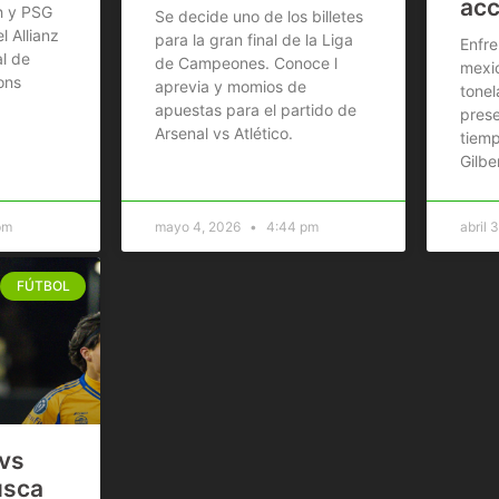
acc
h y PSG
Se decide uno de los billetes
l Allianz
para la gran final de la Liga
Enfre
al de
de Campeones. Conoce l
mexi
ons
aprevia y momios de
tonel
apuestas para el partido de
prese
Arsenal vs Atlético.
tiemp
Gilbe
pm
mayo 4, 2026
4:44 pm
abril 
FÚTBOL
vs
usca