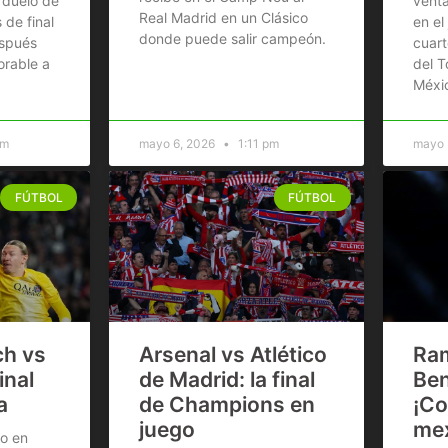
e duelo de
venta
Real Madrid en un Clásico
 de final
en el
donde puede salir campeón.
espués
cuart
orable a
del T
Méxi
pm
mayo 6, 2026
1:11 pm
mayo 
FÚTBOL
FÚTBOL
ch vs
Arsenal vs Atlético
Ram
inal
de Madrid: la final
Ben
a
de Champions en
¡Co
juego
mex
go en