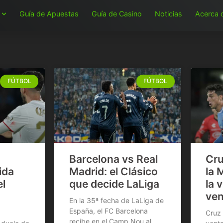
Guía de Apuestas
Guía de Casino
Noticias
Acerca 
FÚTBOL
FÚTBOL
Barcelona vs Real
Cru
ida
Madrid: el Clásico
la 
el
que decide LaLiga
la 
ven
En la 35ª fecha de LaLiga de
España, el FC Barcelona
Cruz 
recibe en el Camp Nou al