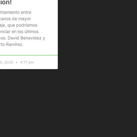
ión!
ntamiento entre
canos de mayor
aje, que podríamos
nciar en los últimos
os. David Benavidez y
rto Ramírez.
30, 2026
4:17 pm