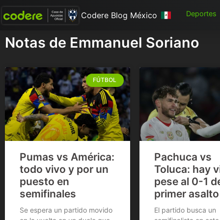
Deportes
Codere Blog México
Notas de Emmanuel Soriano
FÚTBOL
Pumas vs América:
Pachuca vs
todo vivo y por un
Toluca: hay v
puesto en
pese al 0-1 d
semifinales
primer asalto
Se espera un partido movido
El partido busca un