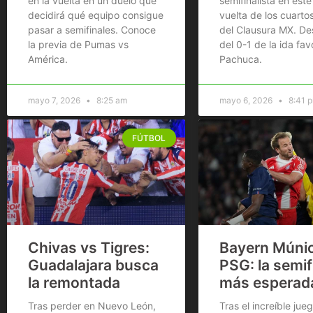
en la vuelta en un duelo que
semifinalista en est
decidirá qué equipo consigue
vuelta de los cuartos
pasar a semifinales. Conoce
del Clausura MX. D
la previa de Pumas vs
del 0-1 de la ida fav
América.
Pachuca.
mayo 7, 2026
8:25 am
mayo 6, 2026
8:41 
FÚTBOL
Chivas vs Tigres:
Bayern Múni
Guadalajara busca
PSG: la semif
la remontada
más esperad
Tras perder en Nuevo León,
Tras el increíble jue