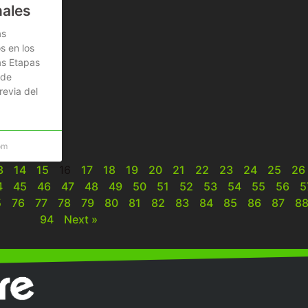
nales
as
s en los
as Etapas
 de
revia del
pm
3
14
15
16
17
18
19
20
21
22
23
24
25
26
4
45
46
47
48
49
50
51
52
53
54
55
56
5
5
76
77
78
79
80
81
82
83
84
85
86
87
8
94
Next »