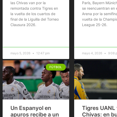
las Chivas van por la
París, Bayern Múnic
remontada contra Tigres en
se reencuentran en e
la vuelta de los cuartos de
Arena por la semifin
final de la Liguilla del Torneo
vuelta de la Champi
Clausura 2026.
League 25-26.
mayo 5, 2026
12:47 pm
mayo 4, 2026
9:08 
FÚTBOL
Un Espanyol en
Tigres UANL 
apuros recibe a un
Chivas: en b