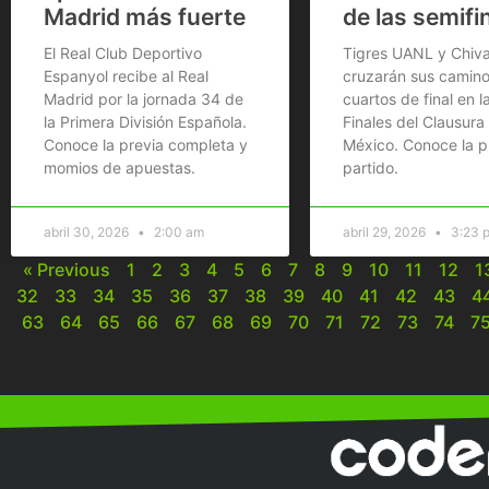
Madrid más fuerte
de las semifi
El Real Club Deportivo
Tigres UANL y Chiv
Espanyol recibe al Real
cruzarán sus camino
Madrid por la jornada 34 de
cuartos de final en l
la Primera División Española.
Finales del Clausura
Conoce la previa completa y
México. Conoce la p
momios de apuestas.
partido.
abril 30, 2026
2:00 am
abril 29, 2026
3:23 
« Previous
1
2
3
4
5
6
7
8
9
10
11
12
1
32
33
34
35
36
37
38
39
40
41
42
43
4
63
64
65
66
67
68
69
70
71
72
73
74
7