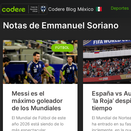
Deportes
Codere Blog México
Notas de Emmanuel Soriano
FÚTBOL
Messi es el
España vs Au
máximo goleador
‘la Roja’ desp
de los Mundiales
tiempo
El Mundial de Fútbol de este
El Mundial de Norte
año 2026 está siendo de lo
ha entrado en su fa
más espectacular,
inclemente, en la qu