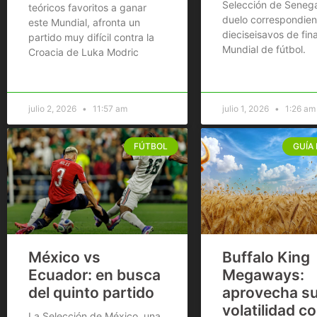
Selección de Senega
teóricos favoritos a ganar
duelo correspondient
este Mundial, afronta un
dieciseisavos de fina
partido muy difícil contra la
Mundial de fútbol.
Croacia de Luka Modric
julio 2, 2026
11:57 am
julio 1, 2026
1:26 am
FÚTBOL
GUÍA
México vs
Buffalo King
Ecuador: en busca
Megaways:
del quinto partido
aprovecha s
volatilidad c
La Selección de México, una