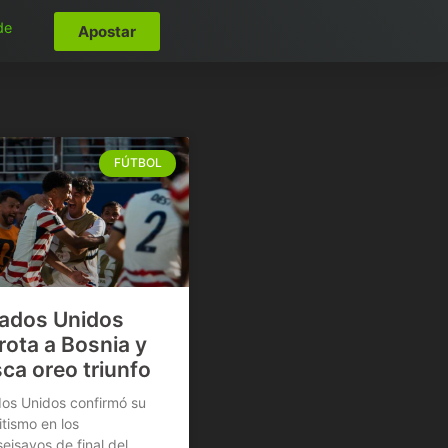
de
Apostar
FÚTBOL
ados Unidos
rota a Bosnia y
ca oreo triunfo
os Unidos confirmó su
itismo en los
seisavos de final del