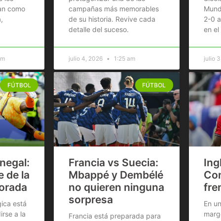
van como
campañas más memorables
Mundi
,
de su historia. Revive cada
2-0 a
detalle del suceso.
en el
am
julio 4, 2026
1:25 am
julio 
FÚTBOL
FÚTBOL
negal:
Francia vs Suecia:
Ing
 de la
Mbappé y Dembélé
Co
orada
no quieren ninguna
fre
sorpresa
ica está
En un
rse a la
marge
Francia está preparada para