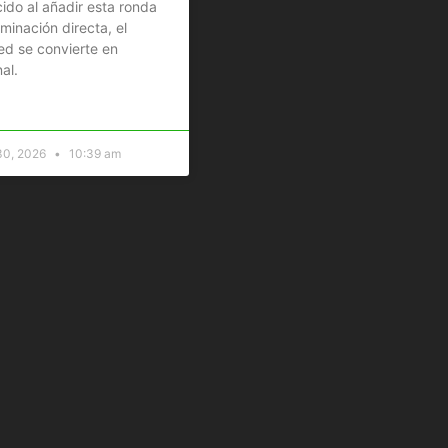
ido al añadir esta ronda
iminación directa, el
d se convierte en
al.
 30, 2026
10:39 am