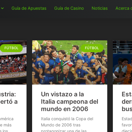
Guía de Apuestas
Guía de Casino
Noticias
Acerca 
FÚTBOL
FÚTBOL
stria:
Un vistazo a la
Est
iertó a
Italia campeona del
der
mundo en 2006
bus
américa
Italia conquistó la Copa del
Estad
se más
Mundo de 2006 tras
favor
e los
protagonizar una de las
dieci