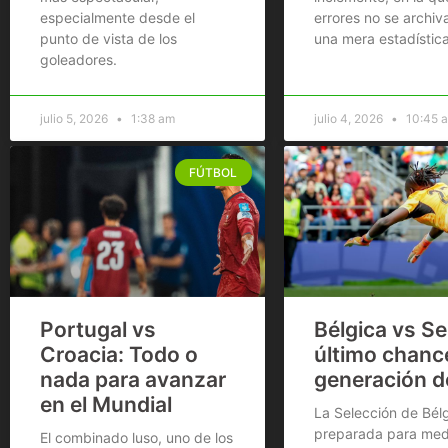
especialmente desde el
errores no se archi
punto de vista de los
una mera estadística
goleadores.
julio 5, 2026
1:38 am
julio 4, 2026
10:45 
FÚTBOL
Portugal vs
Bélgica vs Se
Croacia: Todo o
último chance
nada para avanzar
generación d
en el Mundial
La Selección de Bélg
preparada para medi
El combinado luso, uno de los