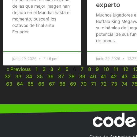
experto
de las que mejor imagen han
dejado en el Mundial hasta el
Muchos jugadores e
momento, buscará los
Buffalo King Megaw
octavos de final ante
su dinámica de juego
Ecuador.
potencial de sus fun
de bonus.
junio 29, 2026
7:46 pm
junio 29, 2026
12:27
« Previous
1
2
3
4
5
6
7
8
9
10
11
12
1
32
33
34
35
36
37
38
39
40
41
42
43
4
63
64
65
66
67
68
69
70
71
72
73
74
7
Casa de Apuestas ofi