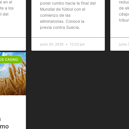
l en el
reduc
poner rumbo hacia la final del
e a los
de el
Mundial de fútbol con el
l del
céspe
comienzo de las
tribun
eliminatorias. Conoce la
previa contra Suecia.
junio 30, 2026
12:32 pm
junio
 DE CASINO
u
omo