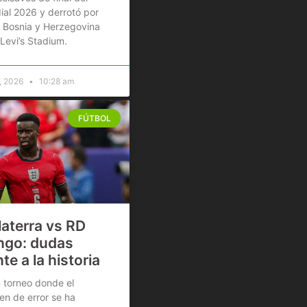
al 2026 y derrotó por
 Bosnia y Herzegovina
 Levi’s Stadium.
3, 2026
10:28 am
FÚTBOL
laterra vs RD
ngo: dudas
nte a la historia
 torneo donde el
n de error se ha