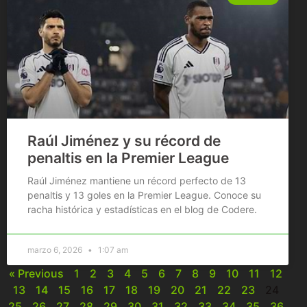
Raúl Jiménez y su récord de
penaltis en la Premier League
Raúl Jiménez mantiene un récord perfecto de 13
penaltis y 13 goles en la Premier League. Conoce su
racha histórica y estadísticas en el blog de Codere.
marzo 6, 2026
1:07 am
« Previous
1
2
3
4
5
6
7
8
9
10
11
12
13
14
15
16
17
18
19
20
21
22
23
24
25
26
27
28
29
30
31
32
33
34
35
36