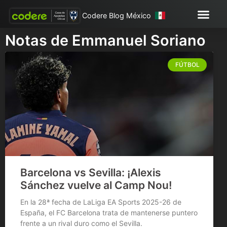
Codere Blog México
Notas de Emmanuel Soriano
FÚTBOL
Barcelona vs Sevilla: ¡Alexis
Sánchez vuelve al Camp Nou!
En la 28ª fecha de LaLiga EA Sports 2025-26 de
España, el FC Barcelona trata de mantenerse puntero
frente a un rival duro como el Sevilla.