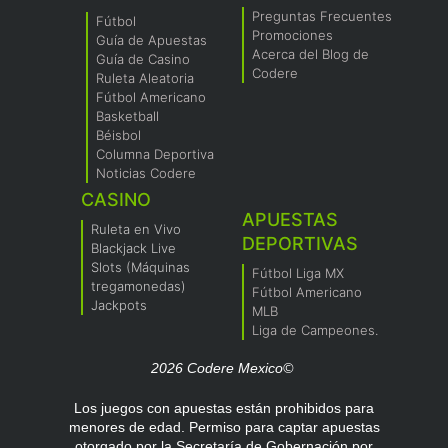
Preguntas Frecuentes
Fútbol
Promociones
Guía de Apuestas
Acerca del Blog de
Guía de Casino
Codere
Ruleta Aleatoria
Fútbol Americano
Basketball
Béisbol
Columna Deportiva
Noticias Codere
CASINO
APUESTAS
Ruleta en Vivo
DEPORTIVAS
Blackjack Live
Slots (Máquinas
Fútbol Liga MX
tregamonedas)
Fútbol Americano
Jackpots
MLB
Liga de Campeones.
2026 Codere Mexico©
Los juegos con apuestas están prohibidos para
menores de edad. Permiso para captar apuestas
otorgado por la Secretaría de Gobernación por