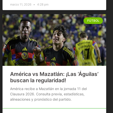
marzo 11, 2026
4:28 pm
FÚTBOL
América vs Mazatlán: ¡Las ‘Águilas’
buscan la regularidad!
América recibe a Mazatlán en la jornada 11 del
Clausura 2026. Consulta previa, estadísticas,
alineaciones y pronóstico del partido.