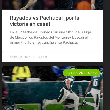
Rayados vs Pachuca: ¡por la
victoria en casa!
En la 3ª fecha del Torneo Clausura 2025 de la Liga
de México, los Rayados del Monterrey buscan el
primer triunfo en su cancha ante Pachuca.
enero 22, 2025
1:46 pm
FÚTBOL AMERICANO