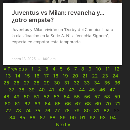
Juventus vs Milan: revancha y…
¿otro empate?
Juventus y Milan vivirán un ‘Derby dei Campioni’ para
la clasificación en la Serie A. Ni la ‘Vecchia Signora’,
experta en empatar esta temporada.
enero 18, 2025
1:00 am
« Previous
1
2
3
4
5
6
7
8
9
10
11
12
13
14
15
16
17
18
19
20
21
22
23
24
25
26
27
28
29
30
31
32
33
34
35
36
37
38
39
40
41
42
43
44
45
46
47
48
49
50
51
52
53
54
55
56
57
58
59
60
61
62
63
64
65
66
67
68
69
70
71
72
73
74
75
76
77
78
79
80
81
82
83
84
85
86
87
88
89
90
91
92
93
94
Next »