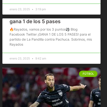
enero 23, 2025
3:19 pm
gana 1 de los 5 pases
🔥Rayados, vamos por los 3 puntos⚽ Blog
Facebook Twitter ¡GANA 1 DE LOS 5 PASES! para el
partido de La Pandilla contra Pachuca. Sobrinos, mis
Rayados
enero 23, 2025
9:42 am
FÚTBOL