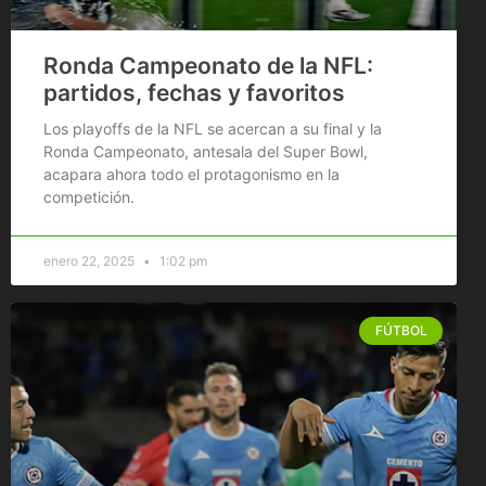
Ronda Campeonato de la NFL:
partidos, fechas y favoritos
Los playoffs de la NFL se acercan a su final y la
Ronda Campeonato, antesala del Super Bowl,
acapara ahora todo el protagonismo en la
competición.
enero 22, 2025
1:02 pm
FÚTBOL