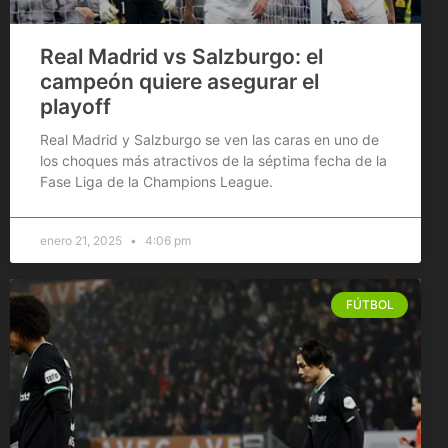
Real Madrid vs Salzburgo: el
campeón quiere asegurar el
playoff
Real Madrid y Salzburgo se ven las caras en uno de
los choques más atractivos de la séptima fecha de la
Fase Liga de la Champions League.
enero 21, 2025
4:06 pm
FÚTBOL