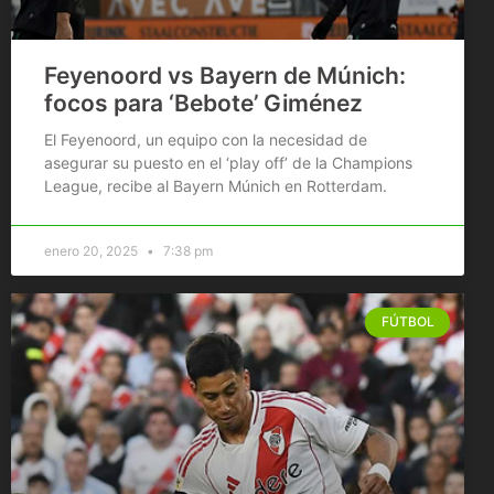
Feyenoord vs Bayern de Múnich:
focos para ‘Bebote’ Giménez
El Feyenoord, un equipo con la necesidad de
asegurar su puesto en el ‘play off’ de la Champions
League, recibe al Bayern Múnich en Rotterdam.
enero 20, 2025
7:38 pm
FÚTBOL