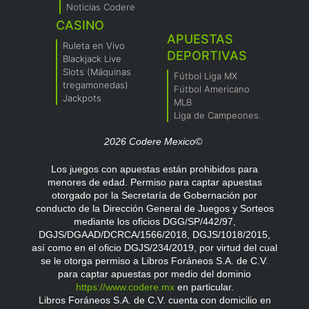
Noticias Codere
CASINO
APUESTAS
Ruleta en Vivo
DEPORTIVAS
Blackjack Live
Slots (Máquinas
Fútbol Liga MX
tregamonedas)
Fútbol Americano
Jackpots
MLB
Liga de Campeones.
2026 Codere Mexico©
Los juegos con apuestas están prohibidos para
menores de edad. Permiso para captar apuestas
otorgado por la Secretaría de Gobernación por
conducto de la Dirección General de Juegos y Sorteos
mediante los oficios DGG/SP/442/97,
DGJS/DGAAD/DCRCA/1566/2018, DGJS/1018/2015,
así como en el oficio DGJS/234/2019, por virtud del cual
se le otorga permiso a Libros Foráneos S.A. de C.V.
para captar apuestas por medio del dominio
https://www.codere.mx
en particular.
Libros Foráneos S.A. de C.V. cuenta con domicilio en