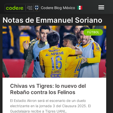
Codere Blog México
Notas de Emmanuel Soriano
FÚTBOL
Chivas vs Tigres: lo nuevo del
Rebaño contra los Felinos
El Estadio Akron será el escenario de un duelo
electrizante en la jornada 3 del Clausura 2025. El
Guadalajara recibe a Tigres UANL.