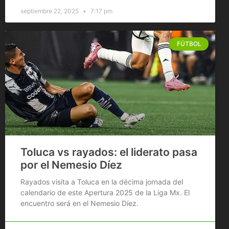
septiembre 22, 2025
7:17 pm
FÚTBOL
Toluca vs rayados: el liderato pasa
por el Nemesio Díez
Rayados visita a Toluca en la décima jornada del
calendario de este Apertura 2025 de la Liga Mx. El
encuentro será en el Nemesio Díez.