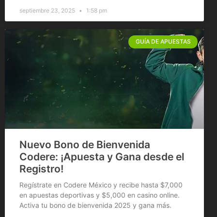
septiembre 23, 2025
1:58 pm
GUÍA DE APUESTAS
Nuevo Bono de Bienvenida
Codere: ¡Apuesta y Gana desde el
Registro!
Regístrate en Codere México y recibe hasta $7,000
en apuestas deportivas y $5,000 en casino online.
Activa tu bono de bienvenida 2025 y gana más.