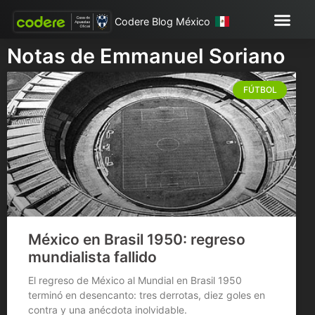
Codere Blog México
Notas de Emmanuel Soriano
FÚTBOL
México en Brasil 1950: regreso
mundialista fallido
El regreso de México al Mundial en Brasil 1950
terminó en desencanto: tres derrotas, diez goles en
contra y una anécdota inolvidable.