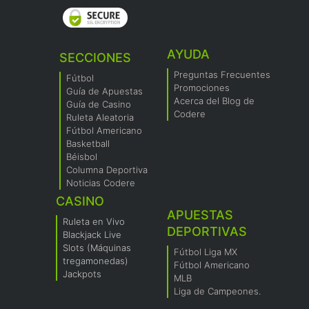
AYUDA
SECCIONES
Preguntas Frecuentes
Fútbol
Promociones
Guía de Apuestas
Acerca del Blog de
Guía de Casino
Codere
Ruleta Aleatoria
Fútbol Americano
Basketball
Béisbol
Columna Deportiva
Noticias Codere
CASINO
APUESTAS
Ruleta en Vivo
DEPORTIVAS
Blackjack Live
Slots (Máquinas
Fútbol Liga MX
tregamonedas)
Fútbol Americano
Jackpots
MLB
Liga de Campeones.