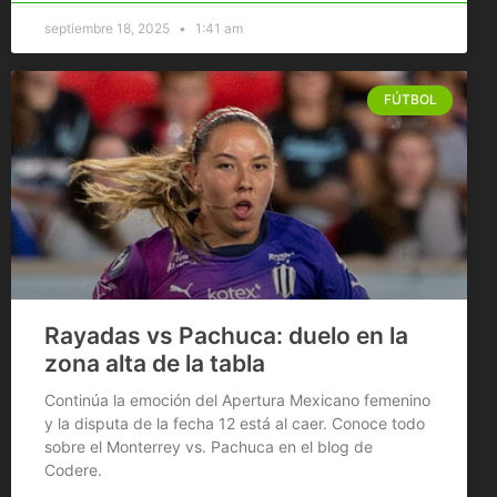
septiembre 18, 2025
1:41 am
FÚTBOL
Rayadas vs Pachuca: duelo en la
zona alta de la tabla
Continúa la emoción del Apertura Mexicano femenino
y la disputa de la fecha 12 está al caer. Conoce todo
sobre el Monterrey vs. Pachuca en el blog de
Codere.