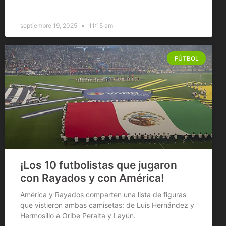
septiembre 19, 2025
11:15 am
FÚTBOL
¡Los 10 futbolistas que jugaron
con Rayados y con América!
América y Rayados comparten una lista de figuras
que vistieron ambas camisetas: de Luis Hernández y
Hermosillo a Oribe Peralta y Layún.