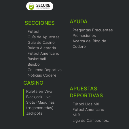
AYUDA
SECCIONES
Preguntas Frecuentes
Fútbol
Promociones
Guía de Apuestas
Acerca del Blog de
Guía de Casino
Codere
Ruleta Aleatoria
Fútbol Americano
Basketball
Béisbol
Columna Deportiva
Noticias Codere
CASINO
APUESTAS
Ruleta en Vivo
DEPORTIVAS
Blackjack Live
Slots (Máquinas
Fútbol Liga MX
tregamonedas)
Fútbol Americano
Jackpots
MLB
Liga de Campeones.