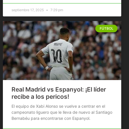
septiembre 17, 2025
7:29 pm
FÚTBOL
Real Madrid vs Espanyol: ¡El líder
recibe a los pericos!
El equipo de Xabi Alonso se vuelve a centrar en el
campeonato liguero que le lleva de nuevo al Santiago
Bernabéu para encontrarse con Espanyol.