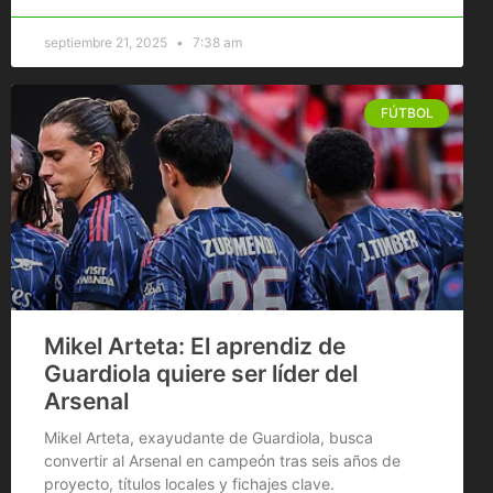
septiembre 21, 2025
7:38 am
FÚTBOL
Mikel Arteta: El aprendiz de
Guardiola quiere ser líder del
Arsenal
Mikel Arteta, exayudante de Guardiola, busca
convertir al Arsenal en campeón tras seis años de
proyecto, títulos locales y fichajes clave.