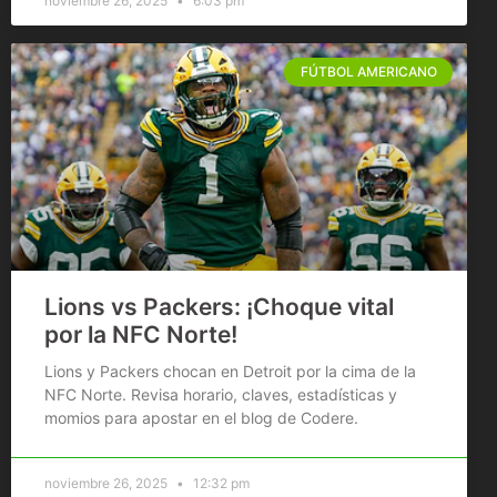
noviembre 26, 2025
6:03 pm
FÚTBOL AMERICANO
Lions vs Packers: ¡Choque vital
por la NFC Norte!
Lions y Packers chocan en Detroit por la cima de la
NFC Norte. Revisa horario, claves, estadísticas y
momios para apostar en el blog de Codere.
noviembre 26, 2025
12:32 pm