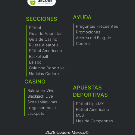
AYUDA
SECCIONES
Preguntas Frecuentes
Fútbol
Promociones
Guía de Apuestas
Acerca del Blog de
Guía de Casino
Codere
Ruleta Aleatoria
Fútbol Americano
Basketball
Béisbol
Columna Deportiva
Noticias Codere
CASINO
APUESTAS
Ruleta en Vivo
DEPORTIVAS
Blackjack Live
Slots (Máquinas
Fútbol Liga MX
tregamonedas)
Fútbol Americano
Jackpots
MLB
Liga de Campeones.
2026 Codere Mexico©