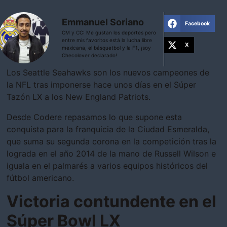
Emmanuel Soriano
Facebook
CM y CC: Me gustan los deportes pero
entre mis favoritos está la lucha libre
X
mexicana, el básquetbol y la F1, ¡soy
Checolover declarado!
Los Seattle Seahawks son los nuevos campeones de
la NFL tras imponerse hace unos días en el Súper
Tazón LX a los New England Patriots.
Desde Codere repasamos lo que supone esta
conquista para la franquicia de la Ciudad Esmeralda,
que suma su segunda corona en la competición tras la
lograda en el año 2014 de la mano de Russell Wilson e
iguala en el palmarés a varios equipos históricos del
fútbol americano.
Victoria contundente en el
Súper Bowl LX