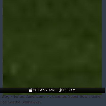
20 Feb 2026
1:56 am
Blog
»
Fútbol Americano
»
¿Cuántos Súper Bowls tienen
los Seattle Seahawks?