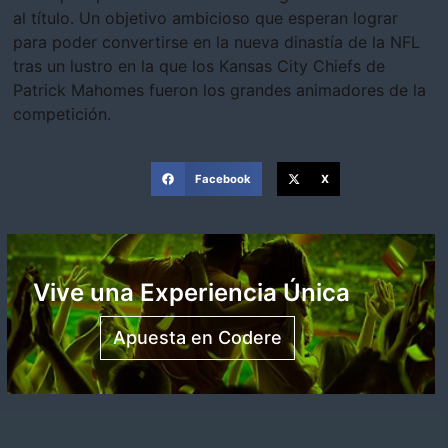
al título. Un objetivo ambicioso que esperan lograr
para poder convertirse en la nueva dinastía de la NFL
tras un lustro en la que los Kansas City Chiefs de
Patrick Mahomes fueron los grandes animadores de la
competición.
Facebook
X
Vive una Experiencia Única
Apuesta en Codere