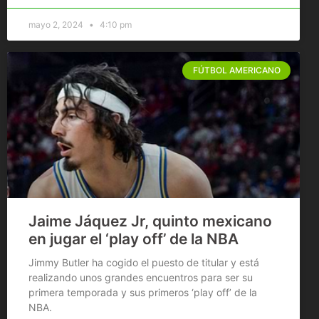
mayo 2, 2024
4:10 pm
FÚTBOL AMERICANO
Jaime Jáquez Jr, quinto mexicano
en jugar el ‘play off’ de la NBA
Jimmy Butler ha cogido el puesto de titular y está
realizando unos grandes encuentros para ser su
primera temporada y sus primeros ‘play off’ de la
NBA.