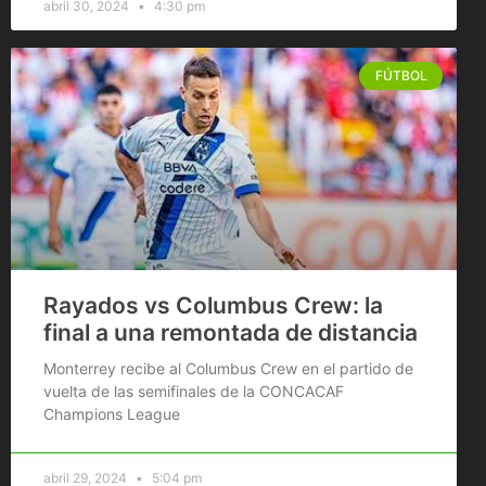
abril 30, 2024
4:30 pm
FÚTBOL
Rayados vs Columbus Crew: la
final a una remontada de distancia
Monterrey recibe al Columbus Crew en el partido de
vuelta de las semifinales de la CONCACAF
Champions League
abril 29, 2024
5:04 pm