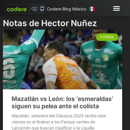
Codere Blog México
Notas de Hector Nuñez
FÚTBOL
Mazatlán vs León: los ‘esmeraldas’
siguen su pelea ante el colista
Mazatlán, sotanero del Clausura 2023 recibe este
viernes en el Kraken a los Panzas verdes de
Larcamón que buscan clasificar a la Liguilla.