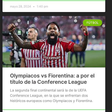
mayo 28, 2024
1:40 pm
FÚTBOL
Olympiacos vs Fiorentina: a por el
título de la Conference League
La segunda final continental será la de la UEFA
Conference League, en la que se enfrentan dos
históricos europeos como Olympiacos y Fiorentina.