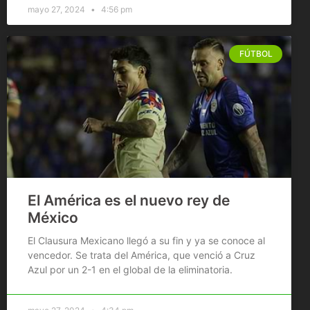
mayo 27, 2024
4:56 pm
FÚTBOL
El América es el nuevo rey de
México
El Clausura Mexicano llegó a su fin y ya se conoce al
vencedor. Se trata del América, que venció a Cruz
Azul por un 2-1 en el global de la eliminatoria.