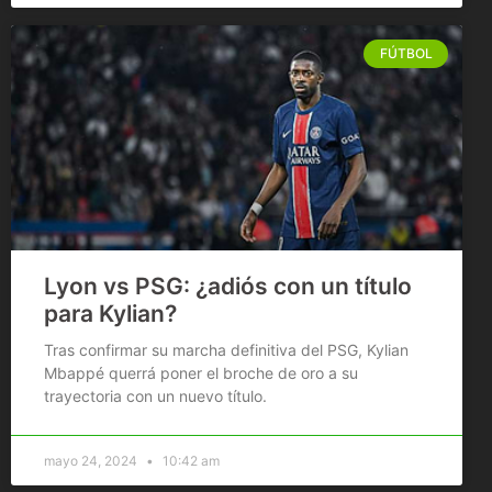
FÚTBOL
Lyon vs PSG: ¿adiós con un título
para Kylian?
Tras confirmar su marcha definitiva del PSG, Kylian
Mbappé querrá poner el broche de oro a su
trayectoria con un nuevo título.
mayo 24, 2024
10:42 am