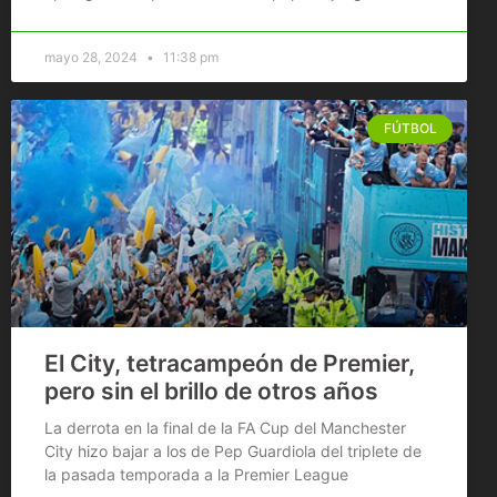
mayo 28, 2024
11:38 pm
FÚTBOL
El City, tetracampeón de Premier,
pero sin el brillo de otros años
La derrota en la final de la FA Cup del Manchester
City hizo bajar a los de Pep Guardiola del triplete de
la pasada temporada a la Premier League