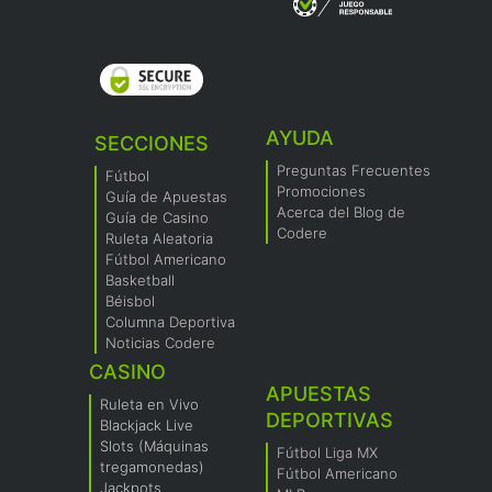
AYUDA
SECCIONES
Preguntas Frecuentes
Fútbol
Promociones
Guía de Apuestas
Acerca del Blog de
Guía de Casino
Codere
Ruleta Aleatoria
Fútbol Americano
Basketball
Béisbol
Columna Deportiva
Noticias Codere
CASINO
APUESTAS
Ruleta en Vivo
DEPORTIVAS
Blackjack Live
Slots (Máquinas
Fútbol Liga MX
tregamonedas)
Fútbol Americano
Jackpots