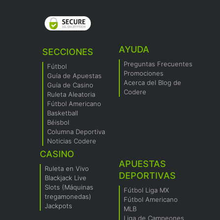
AYUDA
SECCIONES
Preguntas Frecuentes
Fútbol
Promociones
Guía de Apuestas
Acerca del Blog de
Guía de Casino
Codere
Ruleta Aleatoria
Fútbol Americano
Basketball
Béisbol
Columna Deportiva
Noticias Codere
CASINO
APUESTAS
Ruleta en Vivo
DEPORTIVAS
Blackjack Live
Slots (Máquinas
Fútbol Liga MX
tregamonedas)
Fútbol Americano
Jackpots
MLB
Liga de Campeones.