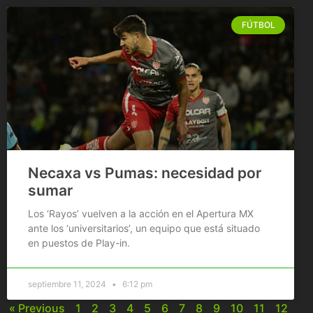
FÚTBOL
Necaxa vs Pumas: necesidad por
sumar
Los ‘Rayos’ vuelven a la acción en el Apertura MX
ante los ‘universitarios’, un equipo que está situado
en puestos de Play-in.
septiembre 11, 2024
6:12 pm
« Previous
1
2
3
4
5
6
7
8
9
10
11
12