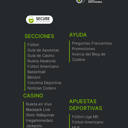
AYUDA
SECCIONES
Preguntas Frecuentes
Fútbol
Promociones
Guía de Apuestas
Acerca del Blog de
Guía de Casino
Codere
Ruleta Aleatoria
Fútbol Americano
Basketball
Béisbol
Columna Deportiva
Noticias Codere
CASINO
APUESTAS
Ruleta en Vivo
DEPORTIVAS
Blackjack Live
Slots (Máquinas
Fútbol Liga MX
tregamonedas)
Fútbol Americano
Jackpots
MLB