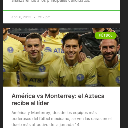
analizaremos a los principales candidatos.
abril 6, 2023
2:17 pm
FÚTBOL
América vs Monterrey: el Azteca
recibe al líder
América y Monterrey, dos de los equipos más
poderosos del fútbol mexicano, se ven las caras en el
duelo más atractivo de la jornada 14.