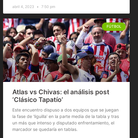
abril 4, 2023
7:50 pm
FÚTBOL
Atlas vs Chivas: el análisis post
‘Clásico Tapatío’
Este encuentro dispuso a dos equipos que se juegan
la fase de ‘liguilla’ en la parte media de la tabla y tras
un más que intenso y disputado enfrentamiento, el
marcador se quedaría en tablas.