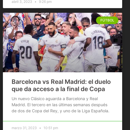
abril 3, 2023
9:26 pm
FÚTBOL
Barcelona vs Real Madrid: el duelo
que da acceso a la final de Copa
Un nuevo Clásico aguarda a Barcelona y Real
Madrid. El tercero en las últimas semanas después
de dos de Copa del Rey, y uno de la Liga Española.
marzo 31, 2023
10:51 pm