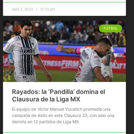
abril 3, 2023
10:15 pm
FÚTBOL
Rayados: la ‘Pandilla’ domina el
Clausura de la Liga MX
El equipo de Víctor Manuel Vucetich promedia una
campaña de éxito en este Clausura 23, con solo una
derrota en 12 partidos de Liga MX.