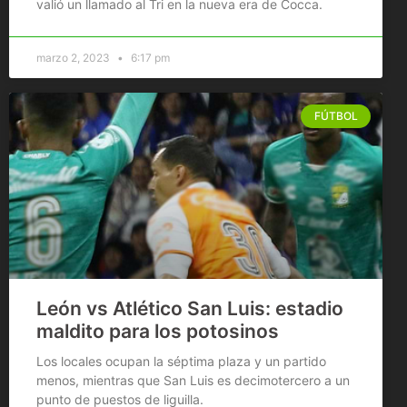
valió un llamado al Tri en la nueva era de Cocca.
marzo 2, 2023
6:17 pm
FÚTBOL
León vs Atlético San Luis: estadio
maldito para los potosinos
Los locales ocupan la séptima plaza y un partido
menos, mientras que San Luis es decimotercero a un
punto de puestos de liguilla.