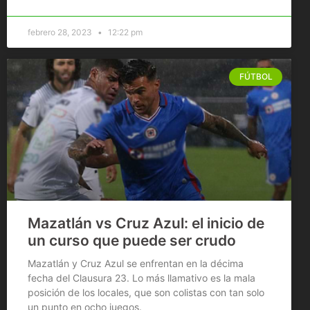
febrero 28, 2023
12:22 pm
FÚTBOL
Mazatlán vs Cruz Azul: el inicio de
un curso que puede ser crudo
Mazatlán y Cruz Azul se enfrentan en la décima
fecha del Clausura 23. Lo más llamativo es la mala
posición de los locales, que son colistas con tan solo
un punto en ocho juegos.