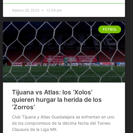
febrero 28, 2023
12:34 pm
FÚTBOL
Tijuana vs Atlas: los ‘Xolos’
quieren hurgar la herida de los
‘Zorros’
Club Tijuana y Atlas Guadalajara se enfrentan en uno
de los compromisos de la décima fecha del Torneo
Clausura de la Liga MX.