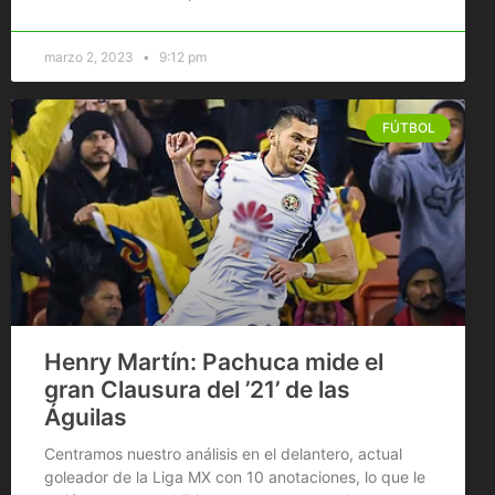
marzo 2, 2023
9:12 pm
FÚTBOL
Henry Martín: Pachuca mide el
gran Clausura del ’21’ de las
Águilas
Centramos nuestro análisis en el delantero, actual
goleador de la Liga MX con 10 anotaciones, lo que le