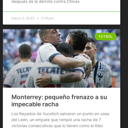
después de la derrota contra Chivas
marzo 2, 2023
5:18 pm
FÚTBOL
Monterrey: pequeño frenazo a su
impecable racha
Los Rayados de Vucetich salvaron un punto en casa
del León, un empate que rompió una racha de 7
victorias consecutivas que lo tienen como el líder.