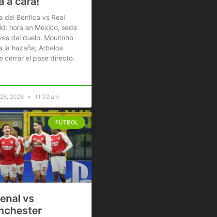
a a cara!
a del Benfica vs Real
d: hora en México, sede
ves del duelo. Mourinho
 la hazaña; Arbeloa
e cerrar el pase directo.
 26, 2026
11:32 am
FÚTBOL
enal vs
nchester