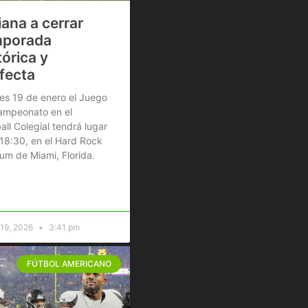
iana a cerrar
mporada
tórica y
fecta
nes 19 de enero el Juego
ampeonato en el
all Colegial tendrá lugar
 18:30, en el Hard Rock
um de Miami, Florida.
 19, 2026
3:41 pm
FÚTBOL AMERICANO