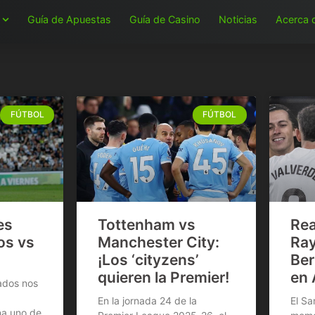
Guía de Apuestas
Guía de Casino
Noticias
Acerca 
FÚTBOL
FÚTBOL
es
Tottenham vs
Rea
os vs
Manchester City:
Ray
¡Los ‘cityzens’
Ber
quieren la Premier!
en 
ados nos
En la jornada 24 de la
El Sa
na uno de