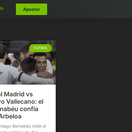
de
Apostar
FÚTBOL
l Madrid vs
o Vallecano: el
nabéu confía
Arbeloa
ntiago Bernabéu mide el