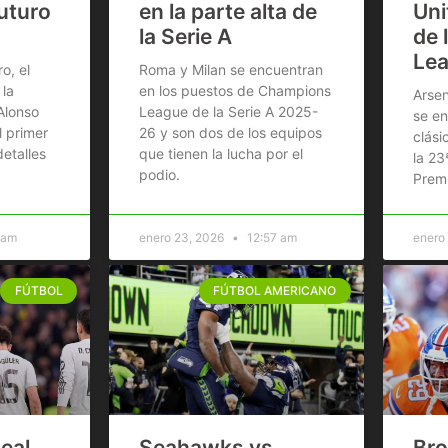
uturo
en la parte alta de
Uni
la Serie A
de 
Lea
o, el
Roma y Milan se encuentran
 la
en los puestos de Champions
Arsen
Alonso
League de la Serie A 2025-
se en
 primer
26 y son dos de los equipos
clási
etalles
que tienen la lucha por el
la 23
podio.
Prem
 am
enero 23, 2026
12:57 am
enero
FÚTBOL
FÚTBOL AMERICANO
Real
Seahawks vs
Bro