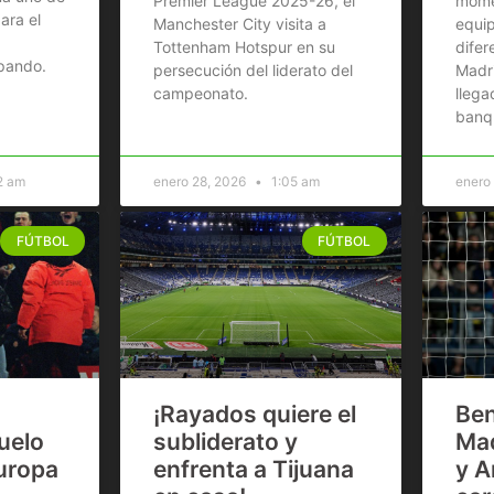
Premier League 2025-26, el
mome
ara el
Manchester City visita a
equip
Tottenham Hotspur en su
difer
ipando.
persecución del liderato del
Madri
campeonato.
llega
banqu
2 am
enero 28, 2026
1:05 am
enero
FÚTBOL
FÚTBOL
¡Rayados quiere el
Ben
uelo
subliderato y
Mad
Europa
enfrenta a Tijuana
y A