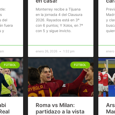
en casa!
car
tle:
Monterrey recibe a Tijuana
Previ
s
en la jornada 4 del Clausura
Madri
s del
2026. Rayados está en 3º
y cla
án fuera
con 6 puntos; Y Xolos, en 7º
busca
s y
con 5 y sigue invicto.
quier
 am
enero 26, 2026
1:32 pm
enero
FÚTBOL
FÚTBOL
abi
Roma vs Milan:
Ars
Real
partidazo a la vista
Ma