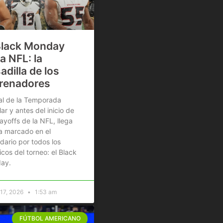
Black Monday
la NFL: la
adilla de los
renadores
nal de la Temporada
ar y antes del inicio de
layoffs de la NFL, llega
a marcado en el
dario por todos los
icos del torneo: el Black
ay.
 17, 2026
1:53 am
FÚTBOL AMERICANO