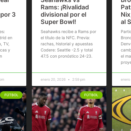
Rams: ¡Rivalidad
Pat
 por 3
divisional por el
Nix
Super Bowl!
al 
es:
Seahawks recibe a Rams por
Parti
drid en
el título de la NFC. Previa:
Bronc
, TV,
rachas, historial y apuestas
Denve
icas y
Codere: Seattle -2.5 y total
cambi
n
47.5 con pronóstico 24-23.
el ma
proye
 pm
enero 20, 2026
2:59 pm
enero
FÚTBOL
FÚTBOL