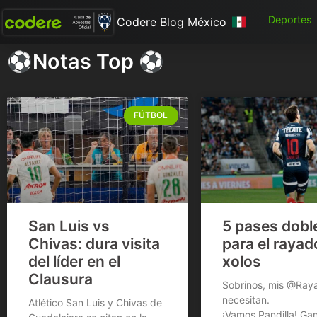
Deportes
Codere Blog México
⚽Notas Top ⚽
FÚTBOL
San Luis vs
5 pases dobl
Chivas: dura visita
para el rayad
del líder en el
xolos
Clausura
Sobrinos, mis @Ray
necesitan.
Atlético San Luis y Chivas de
¡Vamos Pandilla! Ga