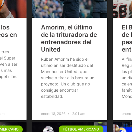
 los
Amorim, el último
El 
cos en
de la trituradora de
de 
entrenadores del
pes
United
ent
 tres
l Super
Rúben Amorim ha sido el
Al fi
ven a ser
último en ser destituido del
Regul
as más
Manchester United, que
los p
petición.
vuelve a tirar a la basura un
un dí
proyecto. Un club que no
calen
consigue encontrar
fanát
estabilidad.
Mond
 am
enero 18, 2026
2:01 am
enero
AMERICANO
FÚTBOL AMERICANO