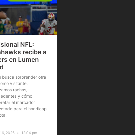
isional NFL:
hawks recibe a
rs en Lumen
ld
 busca sorprender otra
omo visitante.
zamos rachas,
cedentes y cómo
pretar el marcador
ctado para el hándicap
otal.
 16, 2026
12:04 pm