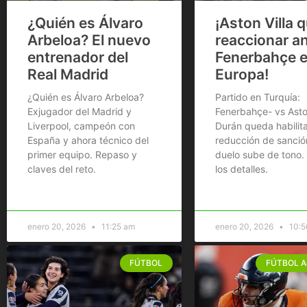
¿Quién es Álvaro
¡Aston Villa q
Arbeloa? El nuevo
reaccionar a
entrenador del
Fenerbahçe 
Real Madrid
Europa!
¿Quién es Álvaro Arbeloa?
Partido en Turquía:
Exjugador del Madrid y
Fenerbahçe- vs Aston
Liverpool, campeón con
Durán queda habilit
España y ahora técnico del
reducción de sanción
primer equipo. Repaso y
duelo sube de tono
claves del reto.
los detalles.
enero 20, 2026
11:25 am
enero 20, 2026
10:5
FÚTBOL
FÚTBOL 