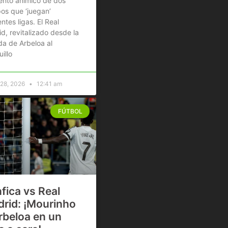
nto anímico de dos
os que ‘juegan’
entes ligas. El Real
d, revitalizado desde la
da de Arbeloa al
illo
 28, 2026
12:41 am
FÚTBOL
fica vs Real
rid: ¡Mourinho
rbeloa en un