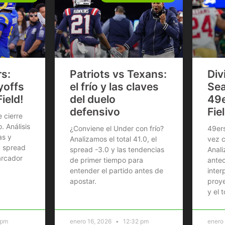
s:
Patriots vs Texans:
Div
yoffs
el frío y las claves
Sea
Field!
del duelo
49e
defensivo
Fie
 cierre
 Análisis
¿Conviene el Under con frío?
49ers
as y
Analizamos el total 41.0, el
vez c
: spread
spread -3.0 y las tendencias
Anali
arcador
de primer tiempo para
ante
entender el partido antes de
inter
apostar.
proye
y el t
 pm
enero 16, 2026
12:32 pm
enero