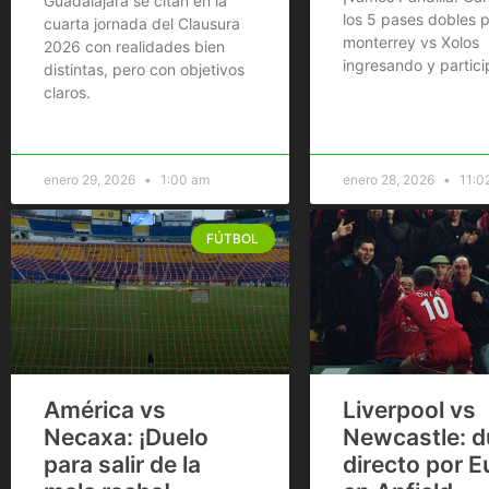
Guadalajara se citan en la
los 5 pases dobles p
cuarta jornada del Clausura
monterrey vs Xolos
2026 con realidades bien
ingresando y partic
distintas, pero con objetivos
claros.
enero 29, 2026
1:00 am
enero 28, 2026
11:0
FÚTBOL
América vs
Liverpool vs
Necaxa: ¡Duelo
Newcastle: d
para salir de la
directo por 