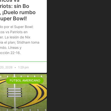
riots: sin Bo
, ¡Duelo rumbo
Super Bowl!
do por el Super Bowl:
os vs Patriots en
r. La lesión de Nix
a el plan; Stidham toma
ndo. Líneas y
cción 22-16.
 20, 2026
1:29 pm
FÚTBOL AMERICANO