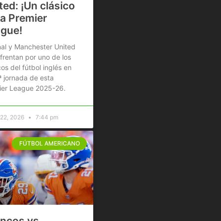
ted: ¡Un clásico
la Premier
gue!
al y Manchester United
frentan por uno de los
cos del fútbol inglés en
ª jornada de esta
ier League 2025-26.
 22, 2026
7:44 pm
FÚTBOL AMERICANO
ncos vs