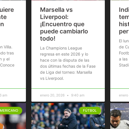
uiere
Marsella vs
Ind
nte
Liverpool:
te
en
¡Encuentro que
his
puede cambiarlo
per
todo!
El lu
 Villa.
de C
La Champions League
ado tras
Footb
regresa en este 2026 y lo
 y el
a las
hace con la disputa de las
. Conoce
Stadi
dos últimas fechas de la Fase
de Liga del torneo: Marsella
vs Liverpool.
6 am
enero 20, 2026
9:40 am
enero
AMERICANO
FÚTBOL