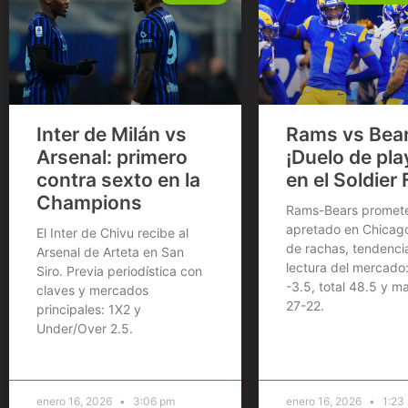
Inter de Milán vs
Rams vs Bear
Arsenal: primero
¡Duelo de pla
contra sexto en la
en el Soldier 
Champions
Rams-Bears promete
apretado en Chicago.
El Inter de Chivu recibe al
de rachas, tendenci
Arsenal de Arteta en San
lectura del mercado
Siro. Previa periodística con
-3.5, total 48.5 y m
claves y mercados
27-22.
principales: 1X2 y
Under/Over 2.5.
enero 16, 2026
3:06 pm
enero 16, 2026
1:23