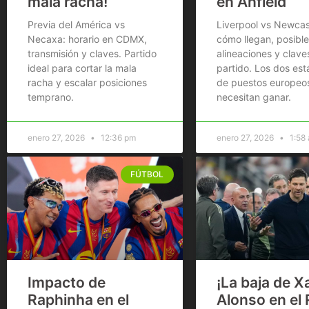
mala racha!
en Anfield
Previa del América vs
Liverpool vs Newcas
Necaxa: horario en CDMX,
cómo llegan, posible
transmisión y claves. Partido
alineaciones y clave
ideal para cortar la mala
partido. Los dos est
racha y escalar posiciones
de puestos europeo
temprano.
necesitan ganar.
enero 27, 2026
12:36 pm
enero 27, 2026
1:58
FÚTBOL
Impacto de
¡La baja de X
Raphinha en el
Alonso en el 