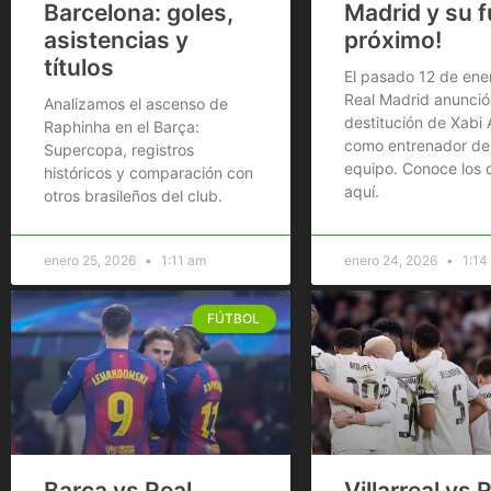
Barcelona: goles,
Madrid y su f
asistencias y
próximo!
títulos
El pasado 12 de ener
Real Madrid anunció
Analizamos el ascenso de
destitución de Xabi 
Raphinha en el Barça:
como entrenador del
Supercopa, registros
equipo. Conoce los d
históricos y comparación con
aquí.
otros brasileños del club.
enero 25, 2026
1:11 am
enero 24, 2026
1:14
FÚTBOL
Barça vs Real
Villarreal vs 