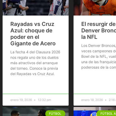
Rayadas vs Cruz
El resurgir de
Azul: choque de
Denver Bron
poder en el
la NFL
Gigante de Acero
Los Denver Broncos,
veces campeones de
La fecha 4 del Clausura 2026
Bowl de la NFL, vuel
nos regala uno de los duelos
una de las franquici
más atractivos del arranque
poderosas de la com
del torneo. Conoce la previa
del Rayadas vs Cruz Azul.
enero 19, 2026
12:32 pm
enero 18, 2026
2:16
FÚTBOL
FÚTBOL 