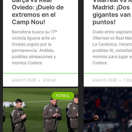
Oviedo: ¡Duelo de
Madrid: ¡Dos
extremos en el
gigantes van
Camp Nou!
puntos!
Barcelona busca su 17ª
Duelo entre aspirant
victoria liguera ante un
Villarreal vs Real Ma
Oviedo urgido por la
La Cerámica. Horario
permanencia. Análisis,
posibles XI, estadíst
posibles alineaciones y
momios para jugar e
momios Codere.
Codere.
enero 21, 2026
3:50 pm
enero 21, 2026
1:26
FÚTBOL