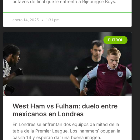
octavos de final que le enfrenta a Rijnburgse Boys.
enero 14, 2025
1:31 pm
FÚTBOL
West Ham vs Fulham: duelo entre
mexicanos en Londres
En Londres se enfrentan dos equipos de mitad de la
tabla de la Premier League. Los ‘hammers’ ocupan la
casilla 14 y esperan dar una buena imagen.