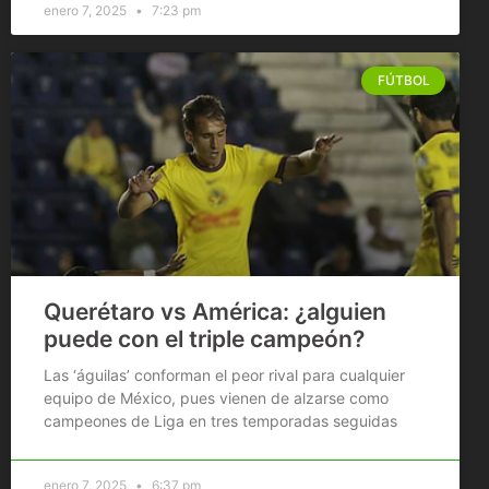
enero 7, 2025
7:23 pm
FÚTBOL
Querétaro vs América: ¿alguien
puede con el triple campeón?
Las ‘águilas’ conforman el peor rival para cualquier
equipo de México, pues vienen de alzarse como
campeones de Liga en tres temporadas seguidas
enero 7, 2025
6:37 pm