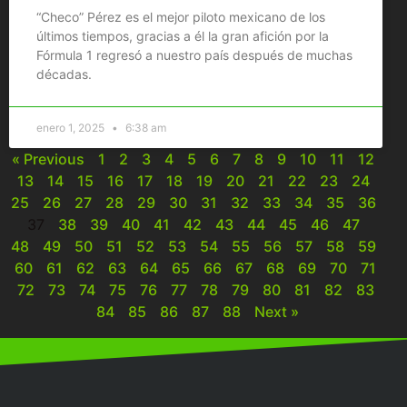
“Checo” Pérez es el mejor piloto mexicano de los
últimos tiempos, gracias a él la gran afición por la
Fórmula 1 regresó a nuestro país después de muchas
décadas.
enero 1, 2025
6:38 am
« Previous
1
2
3
4
5
6
7
8
9
10
11
12
13
14
15
16
17
18
19
20
21
22
23
24
25
26
27
28
29
30
31
32
33
34
35
36
37
38
39
40
41
42
43
44
45
46
47
48
49
50
51
52
53
54
55
56
57
58
59
60
61
62
63
64
65
66
67
68
69
70
71
72
73
74
75
76
77
78
79
80
81
82
83
84
85
86
87
88
Next »