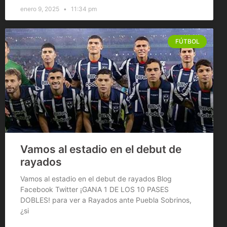
enero 9, 2025
11:34 pm
FÚTBOL
Vamos al estadio en el debut de
rayados
Vamos al estadio en el debut de rayados Blog
Facebook Twitter ¡GANA 1 DE LOS 10 PASES
DOBLES! para ver a Rayados ante Puebla Sobrinos,
¿si