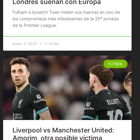
Londres sueñan con Europa
Fulham e Ipswich Town miden sus fuerzas en uno de
los compromisos más interesantes de la 20ª jornada
de la Premier League.
enero 3, 2025
11:16 am
FÚTBOL
Liverpool vs Manchester United:
Amorim, otra posible víctima