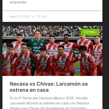
emprende.
enero 15, 2025
7:33 pm
FÚTBOL
Necaxa vs Chivas: Larcamón se
estrena en casa
En la 2ª fecha del Clausura México 2025, Nicolás
Larcamón afronta su estreno en casa con Necaxa
frente a las Chivas de Guadalajara de Chicharito.