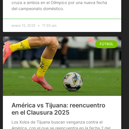
cruza a ambos en el Olímpico por una nueva fecha
del campeonato doméstico.
enero 15, 2025
11:35 am
FÚTBOL
América vs Tijuana: reencuentro
en el Clausura 2025
Los Xolos de Tijuana buscan venganza contra el
América, con el que se reencuentra en la fecha 2 del