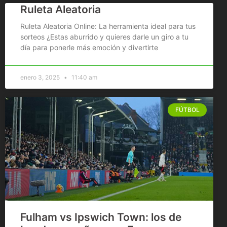
Ruleta Aleatoria
Ruleta Aleatoria Online: La herramienta ideal para tus
sorteos ¿Estas aburrido y quieres darle un giro a tu
día para ponerle más emoción y divertirte
enero 3, 2025
11:40 am
FÚTBOL
Fulham vs Ipswich Town: los de