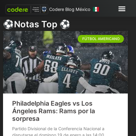
Codere Blog México
⚽Notas Top ⚽
FÚTBOL AMERICANO
Philadelphia Eagles vs Los
Ángeles Rams: Rams por la
sorpresa
Partido Divisional de la Conferencia Nacional a
disputarse el domingo 19 de enero a las 14:00