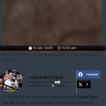
10 Abr 2026
10:01 am
Blog
»
Fútbol
»
Fury vs Makhmudov: ¡Tyson regresa al
boxeo!
Facebook
Juan Pablo Farril
Periodista desde 1998 📰📊Cronista
X
#MLB #NFL #NCAA🎙Conductor
El 2024 fue una auténtica pesadilla para
Tyson Fury
,
perdió en dos ocasiones por el título de los Pesos