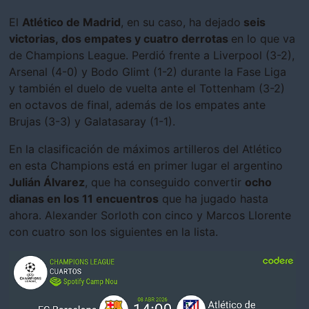
El
Atlético de Madrid
, en su caso, ha dejado
seis
victorias, dos empates y cuatro derrotas
en lo que va
de Champions League. Perdió frente a Liverpool (3-2),
Arsenal (4-0) y Bodo Glimt (1-2) durante la Fase Liga
y también el duelo de vuelta ante el Tottenham (3-2)
en octavos de final, además de los empates ante
Brujas (3-3) y Galatasaray (1-1).
En la clasificación de máximos artilleros del Atlético
en esta Champions está en primer lugar el argentino
Julián Álvarez
, que ha conseguido convertir
ocho
dianas en los 11 encuentros
que ha jugado hasta
ahora. Alexander Sorloth con cinco y Marcos Llorente
con cuatro son los siguientes en la lista.