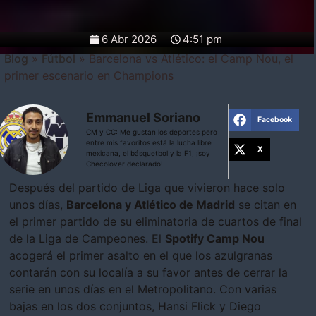
6 Abr 2026
4:51 pm
Blog
»
Fútbol
»
Barcelona vs Atlético: el Camp Nou, el
primer escenario en Champions
Emmanuel Soriano
Facebook
CM y CC: Me gustan los deportes pero
entre mis favoritos está la lucha libre
X
mexicana, el básquetbol y la F1, ¡soy
Checolover declarado!
Después del partido de Liga que vivieron hace solo
unos días,
Barcelona y Atlético de Madrid
se citan en
el primer partido de su eliminatoria de cuartos de final
de la Liga de Campeones. El
Spotify Camp Nou
acogerá el primer asalto en el que los azulgranas
contarán con su localía a su favor antes de cerrar la
serie en unos días en el Metropolitano. Con varias
bajas en los dos conjuntos, Hansi Flick y Diego