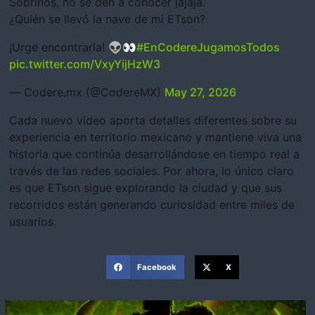
Sobrinos, no se den a conocer jajaja.
¿Quién se llevó la nave de mi ETson?
¡Urge encontrarla! 👽👀
#EnCodereJugamosTodos
pic.twitter.com/VxyYijHzW3
— Codere.mx (@CodereMX)
May 27, 2026
Cada nuevo video aporta detalles diferentes sobre su
experiencia en territorio mexicano y mantiene viva una
historia que continúa desarrollándose en tiempo real a
través de las redes sociales. Por ahora, lo único claro
es que ETson sigue explorando la ciudad y que sus
recorridos están generando curiosidad entre miles de
usuarios.
Facebook
X