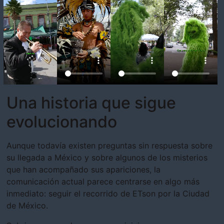
Una historia que sigue
evolucionando
Aunque todavía existen preguntas sin respuesta sobre
su llegada a México y sobre algunos de los misterios
que han acompañado sus apariciones, la
comunicación actual parece centrarse en algo más
inmediato: seguir el recorrido de ETson por la Ciudad
de México.