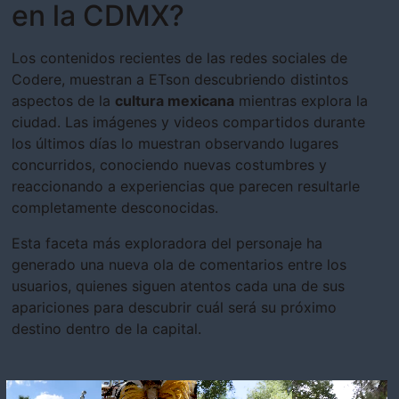
en la CDMX?
Los contenidos recientes de las redes sociales de
Codere, muestran a ETson descubriendo distintos
aspectos de la
cultura mexicana
mientras explora la
ciudad. Las imágenes y videos compartidos durante
los últimos días lo muestran observando lugares
concurridos, conociendo nuevas costumbres y
reaccionando a experiencias que parecen resultarle
completamente desconocidas.
Esta faceta más exploradora del personaje ha
generado una nueva ola de comentarios entre los
usuarios, quienes siguen atentos cada una de sus
apariciones para descubrir cuál será su próximo
destino dentro de la capital.