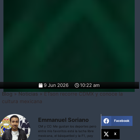
9 Jun 2026
10:22 am
Blog
»
Noticias
»
ETson recorre CDMX y conoce la
cultura mexicana
Emmanuel Soriano
Facebook
CM y CC: Me gustan los deportes pero
entre mis favoritos está la lucha libre
X
mexicana, el básquetbol y la F1, ¡soy