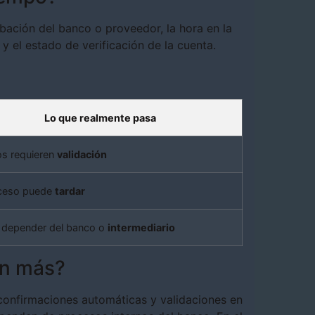
bación del banco o proveedor, la hora en la
y el estado de verificación de la cuenta.
Lo que realmente pasa
os requieren
validación
oceso puede
tardar
 depender del banco o
intermediario
an más?
 confirmaciones automáticas y validaciones en