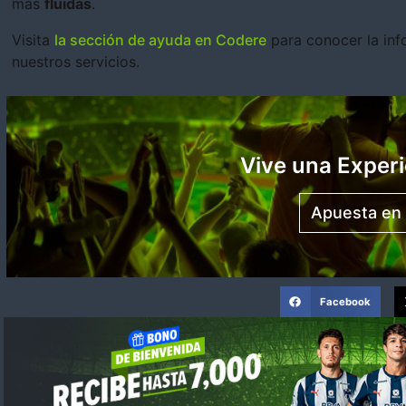
más
fluidas
.
Visita
la sección de ayuda en Codere
para conocer la inf
nuestros servicios.
Vive una Exper
Apuesta en
Facebook