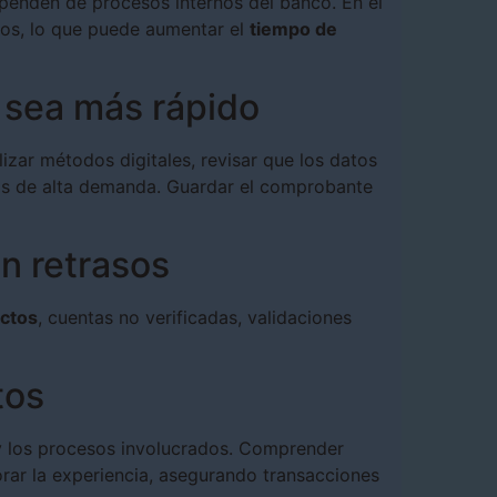
dependen de procesos internos del banco. En el
dos, lo que puede aumentar el
tiempo de
 sea más rápido
lizar métodos digitales, revisar que los datos
rios de alta demanda. Guardar el comprobante
n retrasos
ectos
, cuentas no verificadas, validaciones
tos
y los procesos involucrados. Comprender
rar la experiencia, asegurando transacciones