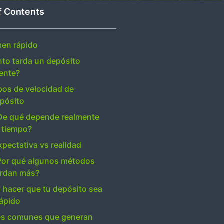
f Contents
en rápido
to tarda un depósito
ente?
pos de velocidad de
pósito
De qué depende realmente
l tiempo?
xpectativa vs realidad
Por qué algunos métodos
ardan más?
hacer que tu depósito sea
ápido
es comunes que generan