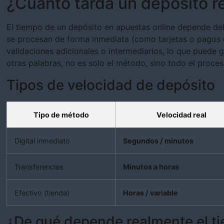
¿Cuánto tarda un depósito 
El tiempo de un depósito en apuestas online depende de
se procesan de forma inmediata (como tarjetas o pagos d
validaciones adicionales o intermediarios, lo que puede 
otras palabras, no es solo el método, sino todo el proces
Tipos de velocidad de depósito
Tipo de método
Velocidad real
Digital inmediato
Segundos / minutos
Transferencias
Minutos a horas
Efectivo (tienda)
Horas / variable
¿De qué depende realmente el t