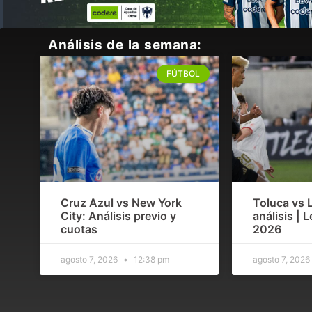
Análisis de la semana:
FÚTBOL
Cruz Azul vs New York
Toluca vs 
City: Análisis previo y
análisis |
cuotas
2026
agosto 7, 2026
12:38 pm
agosto 7, 202