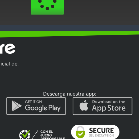
cial de:
Descarga nuestra app: