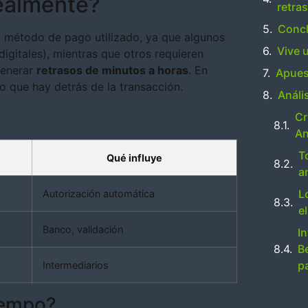
realmente?
retra
Concl
l método de pago utilizado, ya que algunos
Vive 
igitales), mientras que otros requieren
generar
retrasos de minutos a horas
. En
Apues
o que hay detrás de la transacción.
Análi
Cr
An
T
Qué influye
a
L
Autorización automática
e
Banco, validación
I
B
p
Intermediarios
iempo?