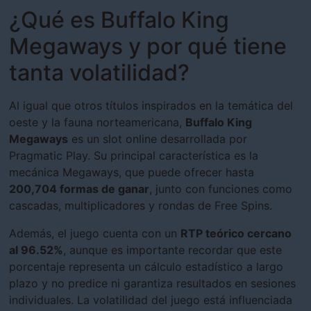
¿Qué es Buffalo King
Megaways y por qué tiene
tanta volatilidad?
Al igual que otros títulos inspirados en la temática del
oeste y la fauna norteamericana,
Buffalo King
Megaways
es un slot online desarrollada por
Pragmatic Play. Su principal característica es la
mecánica Megaways, que puede ofrecer hasta
200,704 formas de ganar
, junto con funciones como
cascadas, multiplicadores y rondas de Free Spins.
Además, el juego cuenta con un
RTP teórico cercano
al 96.52%
, aunque es importante recordar que este
porcentaje representa un cálculo estadístico a largo
plazo y no predice ni garantiza resultados en sesiones
individuales. La volatilidad del juego está influenciada