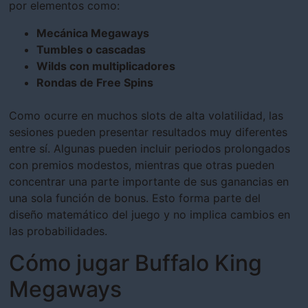
por elementos como:
Mecánica Megaways
Tumbles o cascadas
Wilds con multiplicadores
Rondas de Free Spins
Como ocurre en muchos slots de alta volatilidad, las
sesiones pueden presentar resultados muy diferentes
entre sí. Algunas pueden incluir periodos prolongados
con premios modestos, mientras que otras pueden
concentrar una parte importante de sus ganancias en
una sola función de bonus. Esto forma parte del
diseño matemático del juego y no implica cambios en
las probabilidades.
Cómo jugar Buffalo King
Megaways