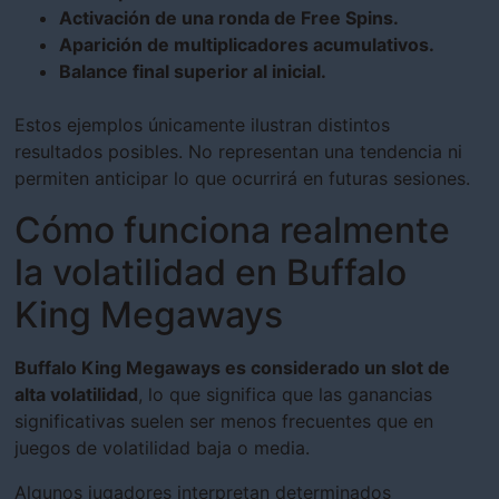
Activación de una ronda de Free Spins.
Aparición de multiplicadores acumulativos.
Balance final superior al inicial.
Estos ejemplos únicamente ilustran distintos
resultados posibles. No representan una tendencia ni
permiten anticipar lo que ocurrirá en futuras sesiones.
Cómo funciona realmente
la volatilidad en Buffalo
King Megaways
Buffalo King Megaways es considerado un slot de
alta volatilidad
, lo que significa que las ganancias
significativas suelen ser menos frecuentes que en
juegos de volatilidad baja o media.
Algunos jugadores interpretan determinados