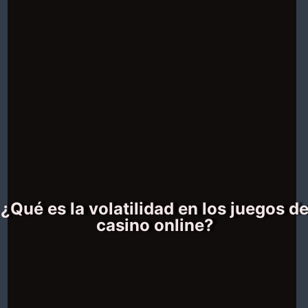
¿Qué es la volatilidad en los juegos d
casino online?