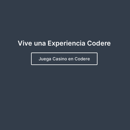
Vive una Experiencia Codere
Juega Casino en Codere