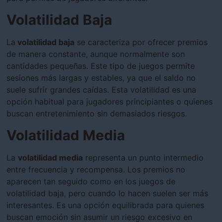
Volatilidad Baja
La
volatilidad baja
se caracteriza por ofrecer premios
de manera constante, aunque normalmente son
cantidades pequeñas. Este tipo de juegos permite
sesiones más largas y estables, ya que el saldo no
suele sufrir grandes caídas. Esta volatilidad es una
opción habitual para jugadores principiantes o quienes
buscan entretenimiento sin demasiados riesgos.
Volatilidad Media
La
volatilidad media
representa un punto intermedio
entre frecuencia y recompensa. Los premios no
aparecen tan seguido como en los juegos de
volatilidad baja, pero cuando lo hacen suelen ser más
interesantes. Es una opción equilibrada para quienes
buscan emoción sin asumir un riesgo excesivo en