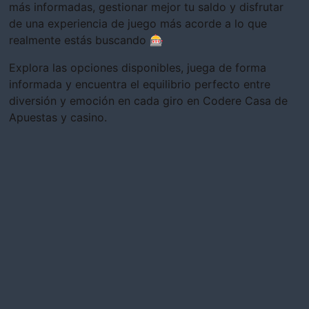
más informadas, gestionar mejor tu saldo y disfrutar
de una experiencia de juego más acorde a lo que
realmente estás buscando 🎰
Explora las opciones disponibles, juega de forma
informada y encuentra el equilibrio perfecto entre
diversión y emoción en cada giro en Codere Casa de
Apuestas y casino.