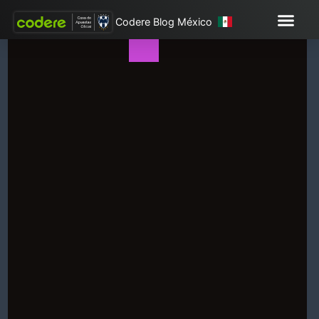
Codere Blog México