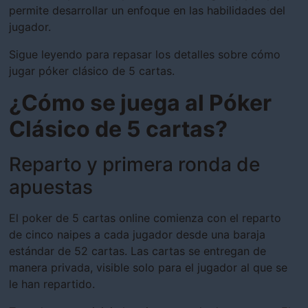
permite desarrollar un enfoque en las habilidades del
jugador.
Sigue leyendo para repasar los detalles sobre cómo
jugar póker clásico de 5 cartas.
¿Cómo se juega al Póker
Clásico de 5 cartas?
Reparto y primera ronda de
apuestas
El poker de 5 cartas online comienza con el reparto
de cinco naipes a cada jugador desde una baraja
estándar de 52 cartas. Las cartas se entregan de
manera privada, visible solo para el jugador al que se
le han repartido.