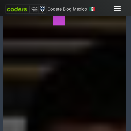
Codere Blog México