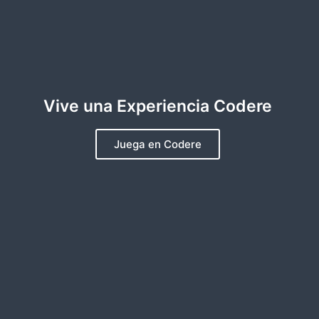
Vive una Experiencia Codere
Juega en Codere