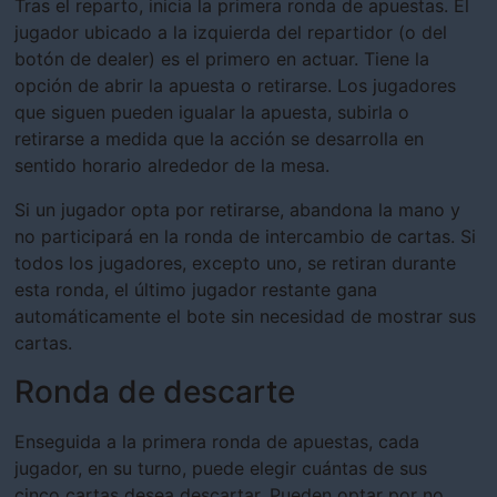
Tras el reparto, inicia la primera ronda de apuestas. El
jugador ubicado a la izquierda del repartidor (o del
botón de dealer) es el primero en actuar. Tiene la
opción de abrir la apuesta o retirarse. Los jugadores
que siguen pueden igualar la apuesta, subirla o
retirarse a medida que la acción se desarrolla en
sentido horario alrededor de la mesa.
Si un jugador opta por retirarse, abandona la mano y
no participará en la ronda de intercambio de cartas. Si
todos los jugadores, excepto uno, se retiran durante
esta ronda, el último jugador restante gana
automáticamente el bote sin necesidad de mostrar sus
cartas.
Ronda de descarte
Enseguida a la primera ronda de apuestas, cada
jugador, en su turno, puede elegir cuántas de sus
cinco cartas desea descartar. Pueden optar por no