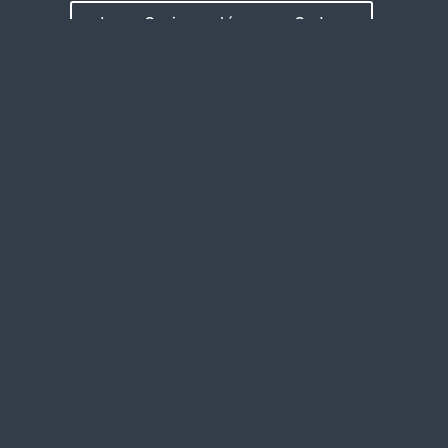
Juega Casino en Línea con Codere