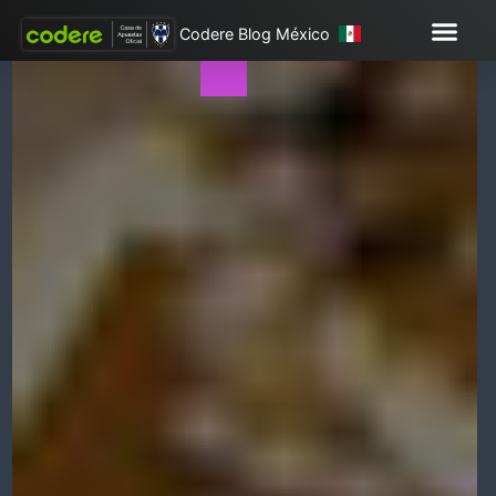
Codere Blog México