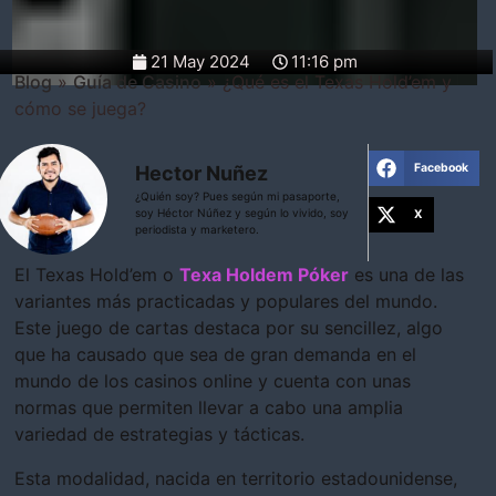
21 May 2024
11:16 pm
Blog
»
Guía de Casino
»
¿Qué es el Texas Hold’em y
cómo se juega?
Facebook
Hector Nuñez
¿Quién soy? Pues según mi pasaporte,
soy Héctor Núñez y según lo vivido, soy
X
periodista y marketero.
El Texas Hold’em o
Texa Holdem P
óker
es una de las
variantes más practicadas y populares del mundo.
Este juego de cartas destaca por su sencillez, algo
que ha causado que sea de gran demanda en el
mundo de los casinos online y cuenta con unas
normas que permiten llevar a cabo una amplia
variedad de estrategias y tácticas.
Esta modalidad, nacida en territorio estadounidense,