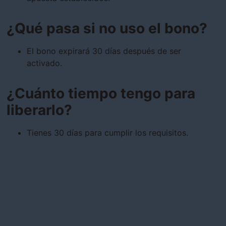
¿Qué pasa si no uso el bono?
El bono expirará 30 días después de ser
activado.
¿Cuánto tiempo tengo para
liberarlo?
Tienes 30 días para cumplir los requisitos.