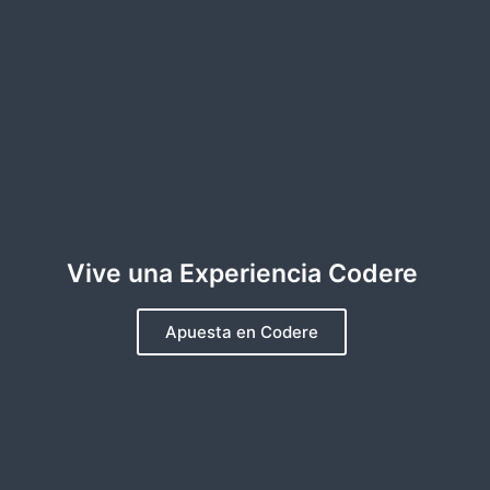
Vive una Experiencia Codere
Apuesta en Codere