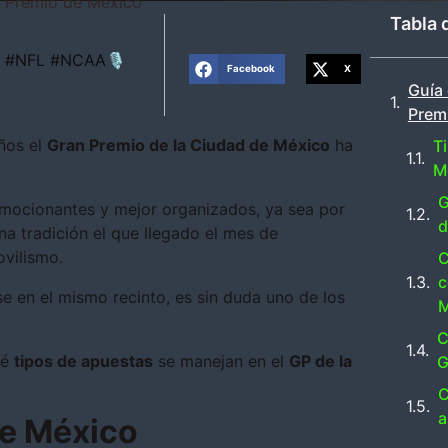
n Premio de México
Tabla 
LB #NFL #NCAA🎙
Facebook
X
Guía
Prem
ños el
Gran Premio de la Ciudad de México
ha
T
M
G
mocionantes y mejor organizados, ya sea por
d
una tradición el que llegado el mes de
vilismo.
C
c
e en el mismo recinto, es sin duda uno de los
M
C
ué
tipos de apuestas
se manejan en el
GP de la
G
C
a
de México