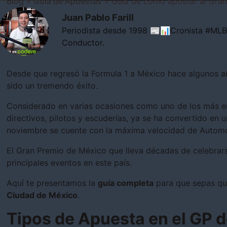
Blog
»
Guía de Apuestas
»
Guía de cómo apostar al Gra
Juan Pablo Farill
Periodista desde 1998 📰📊Cronista #M
Conductor.
Desde que regresó la Formula 1 a México hace algunos a
sido un tremendo éxito.
Considerado en varias ocasiones como uno de los más e
directivos, pilotos y escuderías, ya se ha convertido en 
noviembre se cuente con la máxima velocidad de Automo
El Gran Premio de México que lleva décadas de celebrars
principales eventos en este país.
Aquí te presentamos la
guía completa
para que sepas q
Ciudad de México
.
Tipos de Apuesta en el GP 