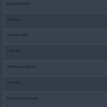
Bayern Munich
Chelsea
Inter de Milán
París SG
Atlético de Madrid
Juventus
Borussia Dortmund