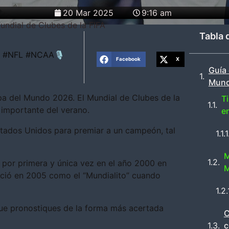
20 Mar 2025
9:16 am
undial de Clubes de la FIFA
Tabla 
LB #NFL #NCAA🎙
Facebook
X
Guía 
Mundi
pa del Mundo 2026. El Mundial de Clubes de la
T
 importante del verano.
e
stados Unidos para premiar a un campeón, tal
M
ó por primera y única vez en el año 2000 en
M
eció en 2005 como el “Mundialito” cuando
ue pronostiques de la forma más acertada
C
c