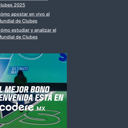
lubes 2025
ómo apostar en vivo al
undial de Clubes
ómo estudiar y analizar el
undial de Clubes