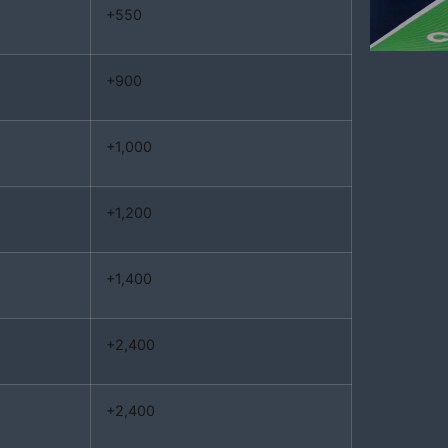
+550
+900
+1,000
+1,200
+1,400
+2,400
+2,400