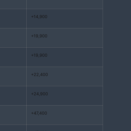
+14,900
+19,900
+19,900
+22,400
+24,900
+47,400