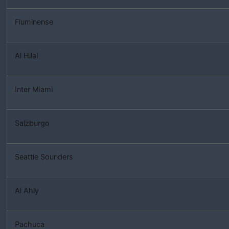
Fluminense
Al Hilal
Inter Miami
Salzburgo
Seattle Sounders
Al Ahly
Pachuca