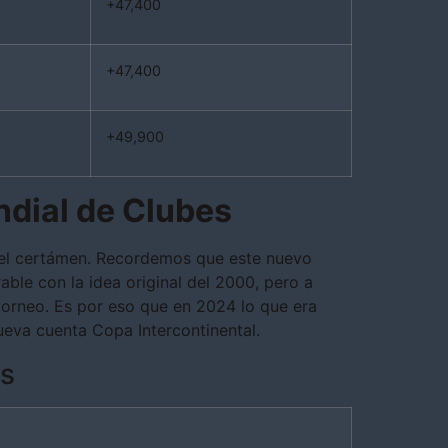
+47,400
+47,400
+49,900
dial de Clubes
del certámen. Recordemos que este nuevo
able con la idea original del 2000, pero a
 torneo. Es por eso que en 2024 lo que era
eva cuenta Copa Intercontinental.
es