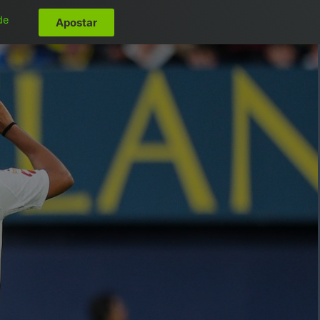
de
Apostar