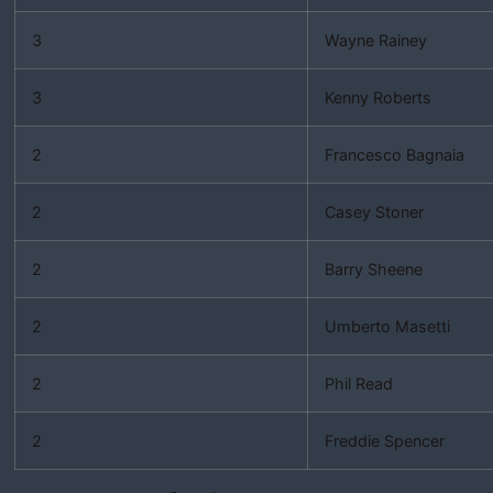
3
Wayne Rainey
3
Kenny Roberts
2
Francesco Bagnaia
2
Casey Stoner
2
Barry Sheene
2
Umberto Masetti
2
Phil Read
2
Freddie Spencer