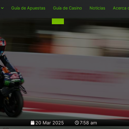
Guía de Apuestas
Guía de Casino
Noticias
Acerca 
20 Mar 2025
7:58 am