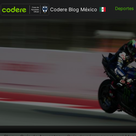
Deportes
Codere Blog México