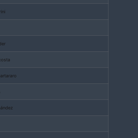
ini
der
costa
artararo
s
nández