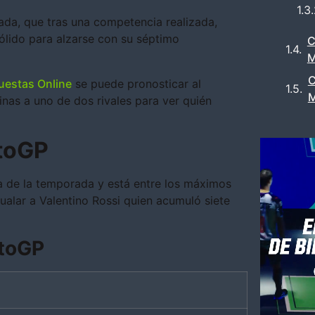
da, que tras una competencia realizada,
lido para alzarse con su séptimo
C
M
C
uestas Online
se puede pronosticar al
nas a uno de dos rivales para ver quién
toGP
a de la temporada y está entre los máximos
ualar a Valentino Rossi quien acumuló siete
otoGP