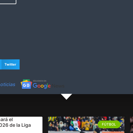
Twitter
oticias
ará el
026 de la Liga
FÚTBOL