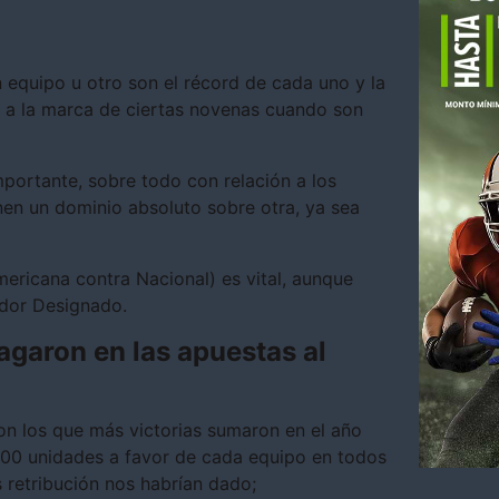
 equipo u otro son el récord de cada uno y la
o a la marca de ciertas novenas cuando son
portante, sobre todo con relación a los
en un dominio absoluto sobre otra, ya sea
(Americana contra Nacional) es vital, aunque
ador Designado.
agaron en las apuestas al
on los que más victorias sumaron en el año
 100 unidades a favor de cada equipo en todos
 retribución nos habrían dado;