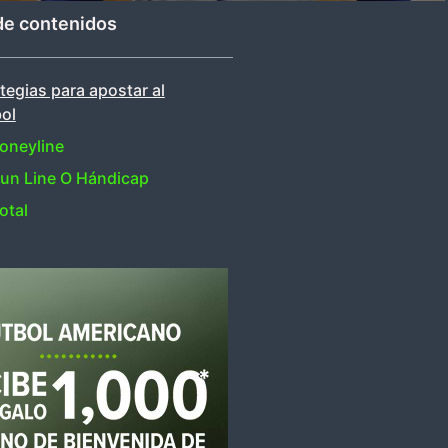
de contenidos
tegias para apostar al
ol
oneyline
un Line O Hándicap
otal