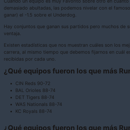
Cuando un equipo es muy Favorito sobre otro en cuanto a
demasiado abultadas, las podemos nivelar con el famoso 
ganar) el -1.5 sobre el Underdog.
Hay conjuntos que ganan sus partidos pero muchos de su
ventaja.
Existen estadísticas que nos muestran cuáles son los m
carrera, al mismo tiempo que debemos fijarnos en cuál e
recibidas por cada uno.
¿Qué equipos fueron los que más Ru
CIN Reds 90-72
BAL Orioles 88-74
DET Tigers 88-74
WAS Nationals 88-74
KC Royals 88-74
¿Qué equipos fueron los que más Run