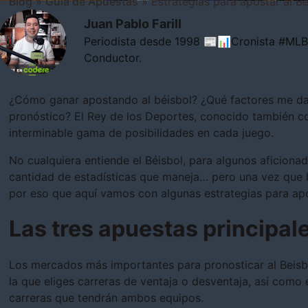
Blog
»
Guía de Apuestas
»
Estrategias para apostar al Be
Juan Pablo Farill
Periodista desde 1998 📰📊Cronista #M
Conductor.
¿Cómo ganar apostando al béisbol? ¿Qué factores me dar
pronóstico? El Rey de los Deportes, conocido también com
interminable gama de posibilidades en cada juego.
No cualquiera entiende el Béisbol, para algunos aficionad
cantidad de estadísticas que maneja… pero una vez que l
por eso que aquí vamos con algunas estrategias para apo
Las tres apuestas principal
Los mercados más importantes para pronosticar al Beisb
la que eliges carreras de ventaja o desventaja, así como 
carreras que tendrán ambos equipos.