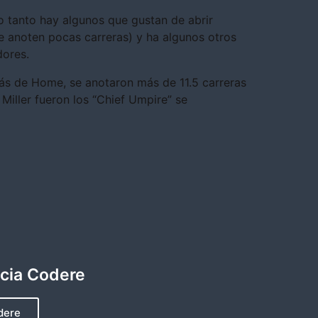
 lo tanto hay algunos que gustan de abrir
e anoten pocas carreras) y ha algunos otros
dores.
ás de Home, se anotaron más de 11.5 carreras
Miller fueron los “Chief Umpire” se
ncia Codere
dere