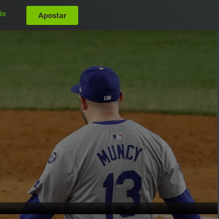
de
Apostar