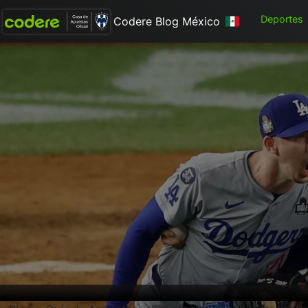
Deportes
Codere Blog México