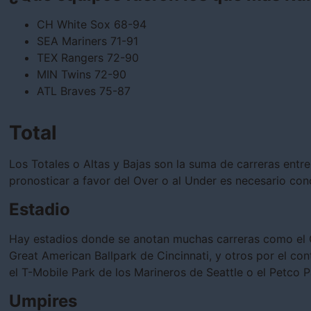
CH White Sox 68-94
SEA Mariners 71-91
TEX Rangers 72-90
MIN Twins 72-90
ATL Braves 75-87
Total
Los Totales o Altas y Bajas son la suma de carreras entre
pronosticar a favor del Over o al Under es necesario cono
Estadio
Hay estadios donde se anotan muchas carreras como el C
Great American Ballpark de Cincinnati, y otros por el c
el T-Mobile Park de los Marineros de Seattle o el Petco 
Umpires