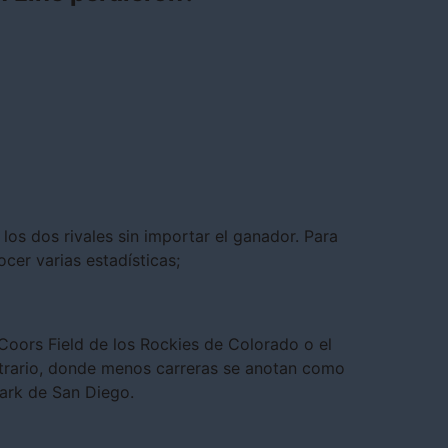
 los dos rivales sin importar el ganador. Para
cer varias estadísticas;
oors Field de los Rockies de Colorado o el
ontrario, donde menos carreras se anotan como
Park de San Diego.