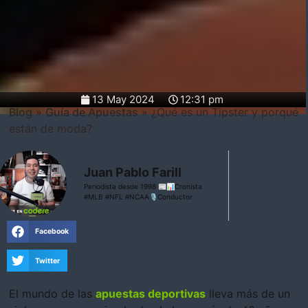
13 May 2024
12:31 pm
Blog
»
Guía de Apuestas
»
¿Qué es un Tipster y porqué
están de moda?
Juan Pablo Farill
Periodista desde 1998 📰📊Cronista
#MLB #NFL #NCAA🎙Conductor
Facebook
Twitter
El mundo de las
apuestas deportivas
lleva más de un