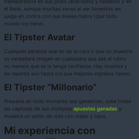
transparencia en sus picks (acertados y fallados) y en
el Bank, aunque muchas veces el ser honestos les
juega en contra con sus meses malos (que todo
mundo los tiene).
El Tipster Avatar
Cualquier persona que no da la cara o que no muestra
su verdadera imagen en cualquiera que sea el rubro
no merece que se le tenga confianza. Hay muchos y
de repente son hasta los que mejores ingresos tienen.
El Tipster “Millonario”
Presume en todo momento sus ganancias, sube todas
las capturas de sus múltiples
apuestas ganadas
y
muestra un estilo de vida con viajes y lujos.
Mi experiencia con