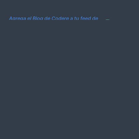
Agrega el Blog de Codere a tu feed de
noticias