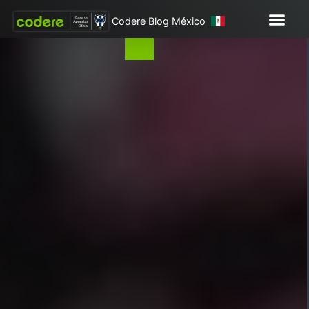
Codere Blog México