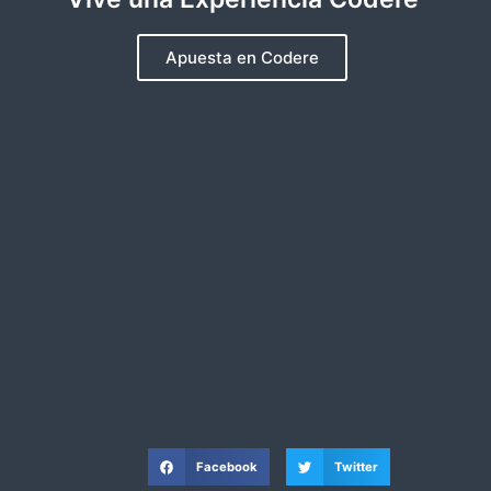
Apuesta en Codere
Facebook
Twitter