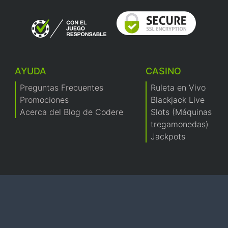
AYUDA
CASINO
Preguntas Frecuentes
Ruleta en Vivo
Promociones
Blackjack Live
Acerca del Blog de Codere
Slots (Máquinas
tregamonedas)
Jackpots
2026 Codere Mexico©
es de edad. Permiso para captar apuestas otorgado por la Secretaría
442/97, DGJS/DGAAD/DCRCA/1566/2018, DGJS/1018/2015, así como en e