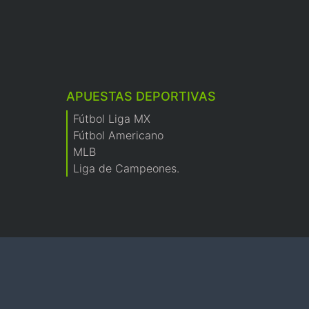
APUESTAS DEPORTIVAS
Fútbol Liga MX
Fútbol Americano
MLB
Liga de Campeones.
 de Gobernación por conducto de la Dirección General
l oficio DGJS/234/2019, por virtud del cual se le