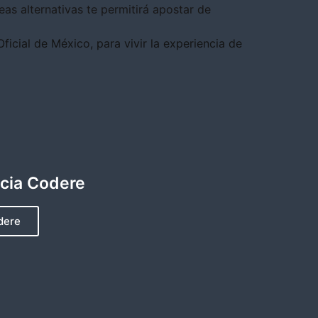
neas alternativas te permitirá apostar de
ficial de México, para vivir la experiencia de
ncia Codere
dere