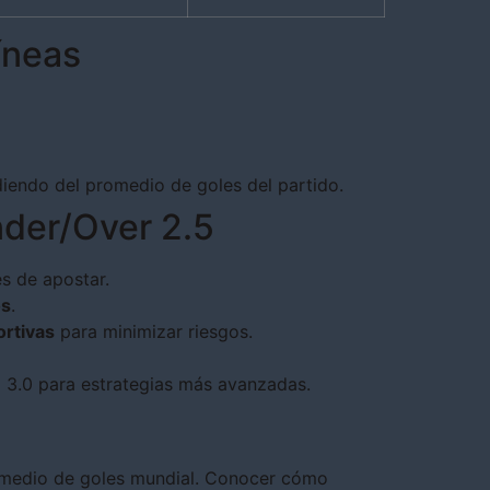
íneas
iendo del promedio de goles del partido.
nder/Over 2.5
s de apostar.
os
.
rtivas
para minimizar riesgos.
o 3.0 para estrategias más avanzadas.
romedio de goles mundial. Conocer cómo