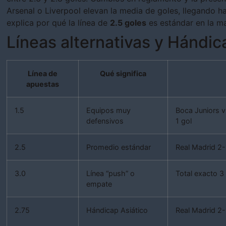
Arsenal o Liverpool elevan la media de goles, llegando h
explica por qué la línea de
2.5 goles
es estándar en la m
Líneas alternativas y Hándic
Línea de
Qué significa
apuestas
1.5
Equipos muy
Boca Juniors v
defensivos
1 gol
2.5
Promedio estándar
Real Madrid 2-
3.0
Línea “push” o
Total exacto 3
empate
2.75
Hándicap Asiático
Real Madrid 2-