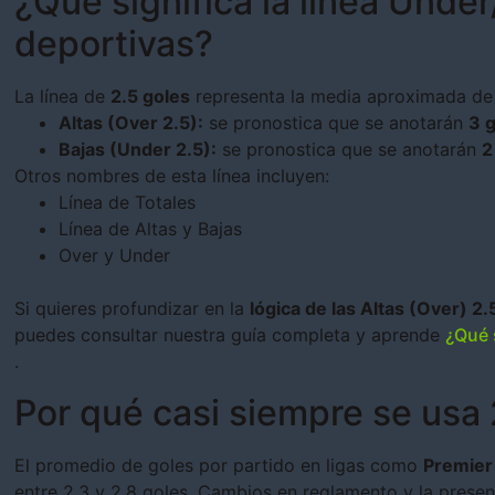
¿Qué significa la línea Unde
deportivas?
La línea de
2.5 goles
representa la media aproximada de 
Altas (Over 2.5):
se pronostica que se anotarán
3 
Bajas (Under 2.5):
se pronostica que se anotarán
2
Otros nombres de esta línea incluyen:
Línea de Totales
Línea de Altas y Bajas
Over y Under
Si quieres profundizar en la
lógica de las Altas (Over) 2.
puedes consultar nuestra guía completa y aprende
¿Qué 
.
Por qué casi siempre se usa 
El promedio de goles por partido en ligas como
Premier 
entre 2.3 y 2.8 goles. Cambios en reglamento y la presencia de “súper equipos” como Manchester City,