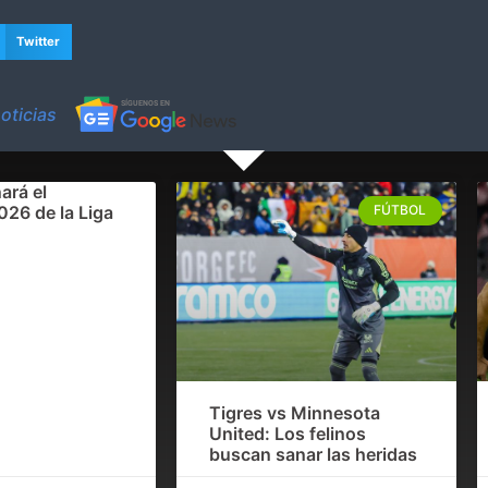
Twitter
oticias
ará el
026 de la Liga
FÚTBOL
Tigres vs Minnesota
United: Los felinos
buscan sanar las heridas