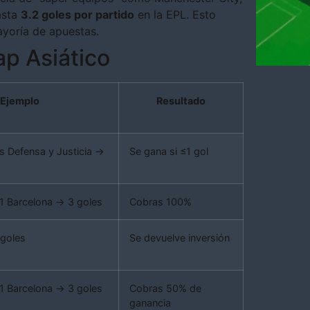
asta
3.2 goles por partido
en la EPL. Esto
ayoría de apuestas.
ap Asiático
Ejemplo
Resultado
s Defensa y Justicia →
Se gana si ≤1 gol
1 Barcelona → 3 goles
Cobras 100%
 goles
Se devuelve inversión
1 Barcelona → 3 goles
Cobras 50% de
ganancia