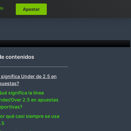
de
Apostar
de contenidos
significa Under de 2.5 en
apuestas?
ué significa la línea
nder/Over 2.5 en apuestas
eportivas?
or qué casi siempre se usa
.5