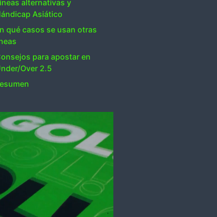
íneas alternativas y
ándicap Asiático
n qué casos se usan otras
íneas
onsejos para apostar en
nder/Over 2.5
esumen