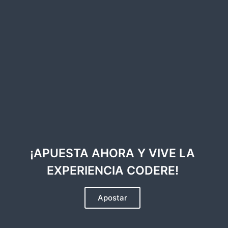
¡APUESTA AHORA Y VIVE LA
EXPERIENCIA CODERE!
Apostar