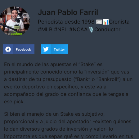
Juan Pablo Farril
Periodista desde 1998 📰📊Cronista
#MLB #NFL #NCAA🎙Conductor
Facebook
Twitter
En el mundo de las apuestas el “Stake” es
principalmente conocido como la “inversión” que vas
a destinar de tu presupuesto (“Bank” o “Bankroll”) a un
evento deportivo en específico, y este va a
acompañado del grado de confianza que le tengas a
ese pick.
Si bien el manejo de un Stake es subjetivo,
proporcional y a juicio del apostador -existen quienes
le dan diversos grados de inversión y valor- lo
importante es que sepas qué es y cómo llevarlo en tus