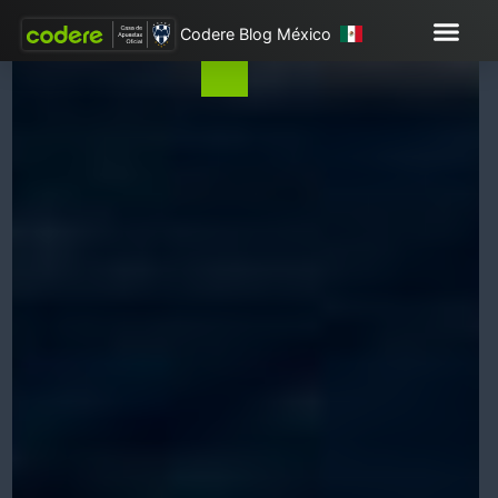
Codere Blog México