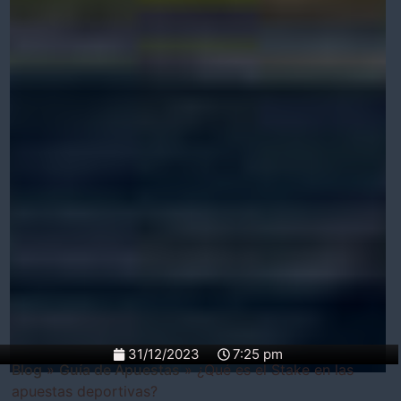
31/12/2023
7:25 pm
Blog
»
Guía de Apuestas
»
¿Qué es el Stake en las
apuestas deportivas?