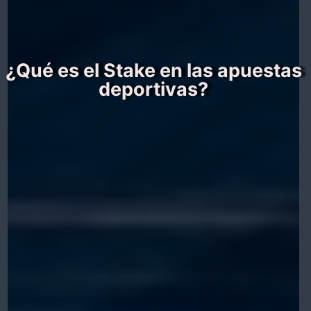
¿Qué es el Stake en las apuestas
deportivas?