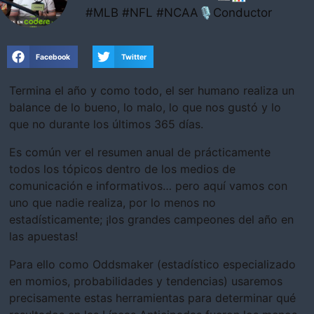
#MLB #NFL #NCAA🎙Conductor
Facebook
Twitter
Termina el año y como todo, el ser humano realiza un
balance de lo bueno, lo malo, lo que nos gustó y lo
que no durante los últimos 365 días.
Es común ver el resumen anual de prácticamente
todos los tópicos dentro de los medios de
comunicación e informativos… pero aquí vamos con
uno que nadie realiza, por lo menos no
estadísticamente; ¡los grandes campeones del año en
las apuestas!
Para ello como Oddsmaker (estadístico especializado
en momios, probabilidades y tendencias) usaremos
precisamente estas herramientas para determinar qué