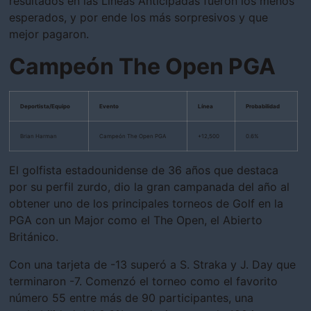
resultados en las Líneas Anticipadas fueron los menos
esperados, y por ende los más sorpresivos y que
mejor pagaron.
Campeón The Open PGA
Deportista/Equipo
Evento
Línea
Probabilidad
Brian Harman
Campeón The Open PGA
+12,500
0.6%
El golfista estadounidense de 36 años que destaca
por su perfil zurdo, dio la gran campanada del año al
obtener uno de los principales torneos de Golf en la
PGA con un Major como el The Open, el Abierto
Británico.
Con una tarjeta de -13 superó a S. Straka y J. Day que
terminaron -7. Comenzó el torneo como el favorito
número 55 entre más de 90 participantes, una