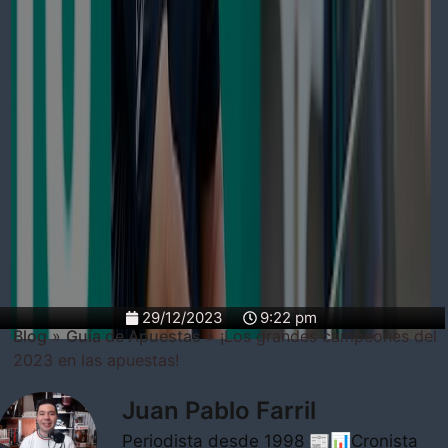
29/12/2023
9:22 pm
Blog
»
Guía de Apuestas
»
¡Los grandes campeones del
2023 en las apuestas!
Juan Pablo Farril
Periodista desde 1998 📰📊Cronista