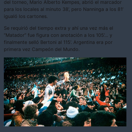
del torneo, Mario Alberto Kempes, abrió el marcador
para los locales al minuto 38’, pero Nanninga a los 81’
igualó los cartones.
Se requirió del tiempo extra y ahí una vez más el
“Matador” fue figura con anotación a los 105’… y
finalmente selló Bertoni al 115’. Argentina era por
primera vez Campeón del Mundo.