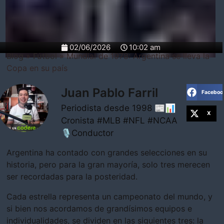
02/06/2026
10:02 am
Blog
»
Fútbol
»
Mundial de 1978: Argentina se lleva la
Copa en su país
Juan Pablo Farril
Faceboo
Periodista desde 1998 📰📊
X
Cronista #MLB #NFL #NCAA
🎙Conductor
Argentina ha contado con grandes selecciones en su
historia, pero para la gran mayoría, solo tres merecen
ser recordadas para la posteridad.
Cada estrella representa un campeonato del mundo, y
si bien nos acordamos de grandísimos equipos e
individualidades, se dividen en las siguientes tres: la