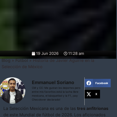
19 Jun 2026
11:28 am
Blog
»
Fútbol
»
Historia de Javier Aguirre en la
Selección de México
Emmanuel Soriano
Facebook
CM y CC: Me gustan los deportes pero
entre mis favoritos está la lucha libre
X
mexicana, el básquetbol y la F1, ¡soy
Checolover declarado!
La Selección Mexicana es una de las
tres anfitrionas
de este Mundial de fútbol de 2026. Los aficionados