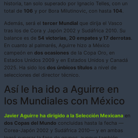
historia, tan solo superado por Ignacio Telles, con un
total de
106
y por Bora Milutinovic, con hasta
104
.
Además, será el
tercer Mundial
que dirija el Vasco
tras los de Cora y Japón 2002 y Sudáfrica 2010. Su
balance es de
54 victorias, 20 empates y 17 derrotas
.
En cuanto al palmarés, Aguirre hizo a México
campeón en
dos ocasiones
de la Copa Oro, en
Estados Unidos 2009 y en Estados Unidos y Canadá
2025. Ha sido los
dos únbicos títulos
a nivel de
selecciones del director técnico.
Así le ha ido a Aguirre en
los Mundiales con México
Javier Aguirre ha dirigido a la Selección Mexicana
en
dos Copas del Mundo
concluidas hasta la fecha —
Corea-Japón 2002 y Sudáfrica 2010— y en ambas
logró superar la fase de grupos, aunque también