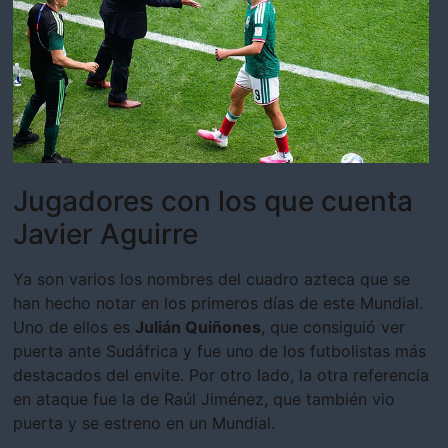
Jugadores con los que cuenta
Javier Aguirre
Ya son varios los nombres del cuadro azteca que se
han hecho notar en los primeros días de este Mundial.
Uno de ellos es
Julián Quiñones
, que consiguió ver
puerta ante Sudáfrica y fue uno de los futbolistas más
destacados del envite. Por otro lado, la otra referencia
en ataque fue la de Raúl Jiménez, que también vio
puerta y se estreno en un Mundial.