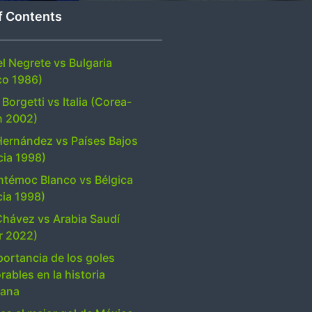
f Contents
l Negrete vs Bulgaria
co 1986)
Borgetti vs Italia (Corea-
n 2002)
Hernández vs Países Bajos
cia 1998)
témoc Blanco vs Bélgica
cia 1998)
Chávez vs Arabia Saudí
r 2022)
portancia de los goles
ables en la historia
cana