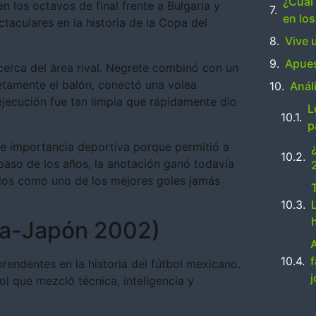
¿Cuál 
en los octavos de final frente a Bulgaria y
en lo
aculares en la historia de la Copa del
Vive 
Apues
erca del área rival. Negrete combinó con un
etamente el balón, conectó una volea
Anál
 ejecución fue tan limpia que rápidamente dio
L
p
me importancia deportiva porque permitió a
 paso de los años, la anotación ganó todavía
dos como uno de los mejores goles jamás
rea-Japón 2002)
endentes en la historia del fútbol mexicano.
l que mezcló técnica, inteligencia y