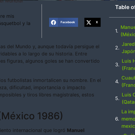
el Mundial
Table o
re mis
ásquetbol y la
Facebook
X
Manue
(Méxi
Jared 
as del Mundo y, aunque todavía persigue el
Japó
ables a lo largo de su historia. Entre
Luis 
s figuras, algunos goles se han convertido
(Fran
Cuauh
os futbolistas inmortalicen su nombre. En el
(Fran
za, dificultad, importancia o impacto
Luis 
osibles y tiros libres magistrales, estos
(Qata
La im
 (México 1986)
memor
mexi
ento internacional que logró
Manuel