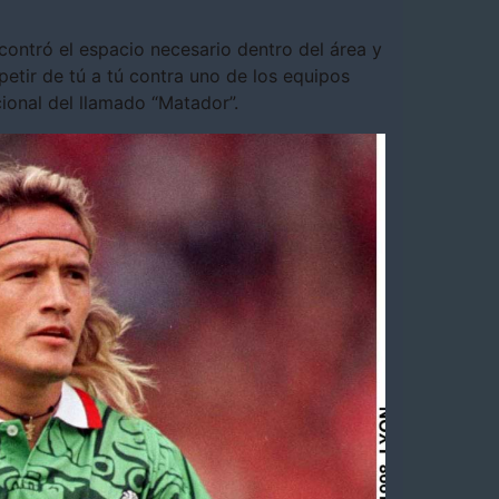
ncontró el espacio necesario dentro del área y
etir de tú a tú contra uno de los equipos
ional del llamado “Matador”.