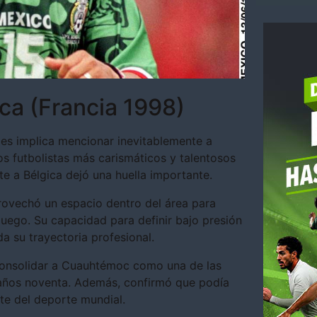
ca (Francia 1998)
es implica mencionar inevitablemente a
s futbolistas más carismáticos y talentosos
te a Bélgica dejó una huella importante.
provechó un espacio dentro del área para
juego. Su capacidad para definir bajo presión
a su trayectoria profesional.
consolidar a Cuauhtémoc como una de las
s años noventa. Además, confirmó que podía
nte del deporte mundial.