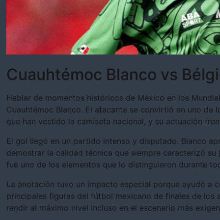
Cuauhtémoc Blanco vs Bélgi
Hablar de momentos históricos de México en los Mundial
Cuauhtémoc Blanco. El atacante se convirtió en uno de lo
que han vestido la camiseta nacional, y su actuación fren
El gol llegó en un partido intenso y disputado. Blanco a
demostrar la calidad técnica que siempre caracterizó su 
fue uno de los elementos que lo distinguieron durante tod
La anotación tuvo un impacto especial porque ayudó a 
principales figuras del fútbol mexicano de finales de lo
rendir al máximo nivel incluso en el escenario más exige