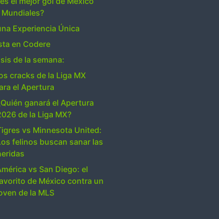
es el mejor gol de México
s Mundiales?
una Experiencia Única
ta en Codere
isis de la semana:
os cracks de la Liga MX
ara el Apertura
¿Quién ganará el Apertura
2026 de la Liga MX?
Tigres vs Minnesota United:
Los felinos buscan sanar las
heridas
América vs San Diego: el
favorito de México contra un
joven de la MLS