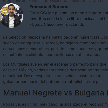
Blog
»
Fútbol
»
Goles de México que hicieron historia en 
Emmanuel Soriano
CM y CC: Me gustan los deportes pero ent
favoritos está la lucha libre mexicana, el b
F1, ¡soy Checolover declarado!
La Selección Mexicana ha participado en numerosas Cop
sueño de conquistar el torneo, ha dejado momentos inolvid
actuaciones memorables, partidos emocionantes y grande
en auténticos símbolos para millones de aficionados.
Los Mundiales suelen ser el escenario perfecto para que l
caso de México, varias anotaciones destacan por su belle
emocional. Desde espectaculares voleas hasta remates imp
goles forman parte del patrimonio futbolístico del país.
Manuel Negrete vs Bulgaria
Pocas veces un gol mexicano ha alcanzado el reconocimi