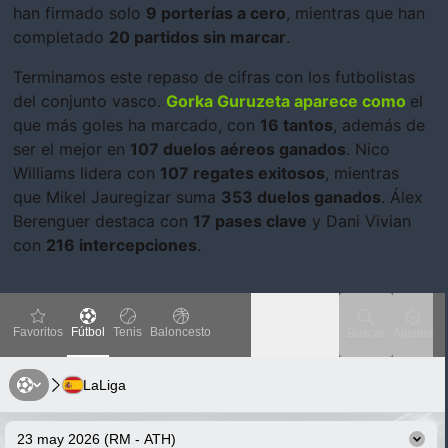
han firmado solo
9 porterías a cero
, mientras que han
completado
20 partidos sin marcar
.
Terminamos este repaso de cifras con los futbolistas
del conjunto vasco.
Gorka Guruzeta aparece como
el
que más goles ha marcado, con
16 tantos
, además de
ser el mejor en
107 duelos aéreos ganados
. Nico
Williams lidera con
107 regates exitosos
, mientras
que Mikel Jauregizar suma
353 duelos ganados
. Álex
Berenguer destaca con
17 pases clave
y Dani Vivian
con
216 intercepciones
.