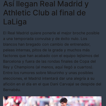
Así llegan Real Madrid y
Athletic Club al final de
LaLiga
El Real Madrid quiere ponerle el mejor broche posible
a una temporada convulsa y de éxito nulo. Los
blancos han bregado con cambio de entrenador,
peleas internas, pitos de la grada y muchos más
factores que han acabado con el equipo lejísimos del
Barcelona y fuera de las rondas finales de Copa del
Rey y Champions (al menos, aquí llegó a cuartos).
Entre los rumores sobre Mourinho y unas posibles
elecciones, el Madrid intentará dar una alegría a su
afición en el día en el que Dani Carvajal se despide del
Bernabéu.