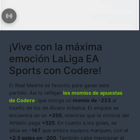
¡Vive con la máxima
emoción LaLiga EA
Sports con Codere!
El Real Madrid es favorito para ganar este
partido. Así lo reflejan
los momios de apuestas
de Codere
, que otorga un
momio de -233
al
triunfo de los de Álvaro Arbeloa. El empate se
encuentra en un
+350
, mientras que la victoria del
Athletic paga
+525
. En cuanto a los goles, se
sitúa en
-167
que ambos equipos marquen, con el
+2.5 goles en -200
. También cabe mencionar el