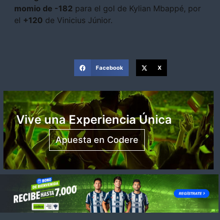
momio de -182
para el gol de Kylian Mbappé, por
el
+120
de Vinicius Júnior.
Facebook
X
Vive una Experiencia Única
Apuesta en Codere