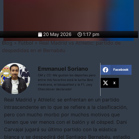
20 May 2026
1:17 pm
Blog
»
Fútbol
»
Real Madrid vs Athletic: partido de
despedidas en el Bernabéu
Emmanuel Soriano
Facebook
CM y CC: Me gustan los deportes pero
entre mis favoritos está la lucha libre
X
mexicana, el básquetbol y la F1, ¡soy
Checolover declarado!
Real Madrid y Athletic se enfrentan en un partido
intrascendente en lo que se refiere a la clasificación,
pero con mucho morbo por muchos motivos que
tienen que ver menos con el balón y el césped. Dani
Carvajal jugará su último partido con la elástica
blanca y se despedirá del Santiago Bernabéu, estadio