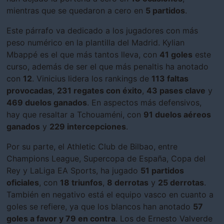
mientras que se quedaron a cero en
5 partidos
.
Este párrafo va dedicado a los jugadores con más
peso numérico en la plantilla del Madrid. Kylian
Mbappé es el que más tantos lleva, con
41 goles
este
curso, además de ser el que más penaltis ha anotado
con
12
. Vinicius lidera los rankings de
113 faltas
provocadas
,
231 regates con éxito
,
43 pases clave
y
469 duelos ganados
. En aspectos más defensivos,
hay que resaltar a Tchouaméni, con
91 duelos aéreos
ganados
y
229 intercepciones
.
Por su parte, el Athletic Club de Bilbao, entre
Champions League, Supercopa de España, Copa del
Rey y LaLiga EA Sports, ha jugado
51 partidos
oficiales
, con
18 triunfos
,
8 derrotas
y
25 derrotas
.
También en negativo está el equipo vasco en cuanto a
goles se refiere, ya que los blancos han anotado
57
goles a favor y 79 en contra
. Los de Ernesto Valverde