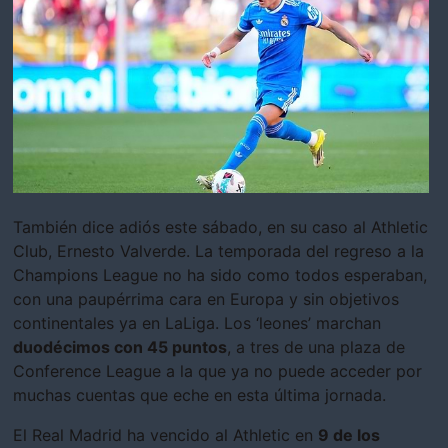
También dice adiós este sábado, en su caso al Athletic
Club, Ernesto Valverde. La temporada del regreso a la
Champions League no ha sido como todos esperaban,
con una paupérrima cara en Europa y sin objetivos
continentales ya en LaLiga. Los ‘leones’ marchan
duodécimos con 45 puntos
, a tres de una plaza de
Conference League a la que ya no puede acceder por
muchas cuentas que eche en esta última jornada.
El Real Madrid ha vencido al Athletic en
9 de los