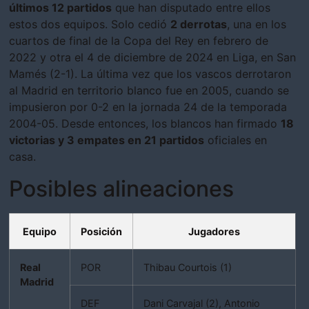
últimos 12 partidos
que han disputado entre ellos
estos dos equipos. Solo cedió
2 derrotas
, una en los
cuartos de final de la Copa del Rey en febrero de
2022 y otra el 4 de diciembre de 2024 en Liga, en San
Mamés (2-1). La última vez que los vascos derrotaron
al Madrid en territorio blanco fue en 2005, cuando se
impusieron por 0-2 en la jornada 24 de la temporada
2004-05. Desde entonces, los blancos han firmado
18
victorias y 3 empates en 21 partidos
oficiales en
casa.
Posibles alineaciones
Equipo
Posición
Jugadores
Real
POR
Thibau Courtois (1)
Madrid
DEF
Dani Carvajal (2), Antonio