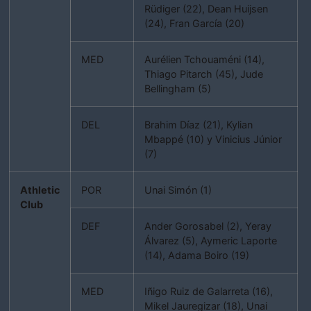
Rüdiger (22), Dean Huijsen
(24), Fran García (20)
MED
Aurélien Tchouaméni (14),
Thiago Pitarch (45), Jude
Bellingham (5)
DEL
Brahim Díaz (21), Kylian
Mbappé (10) y Vinicius Júnior
(7)
Athletic
POR
Unai Simón (1)
Club
DEF
Ander Gorosabel (2), Yeray
Álvarez (5), Aymeric Laporte
(14), Adama Boiro (19)
MED
Iñigo Ruiz de Galarreta (16),
Mikel Jauregizar (18), Unai