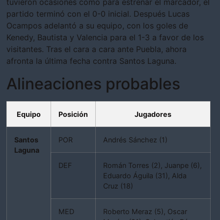
tuvieron ocasiones como para estrenar el marcador, el
partido terminó con el 0-0 inicial. Después Lucas
Ocampos adelantó a su equipo, con los goles de
Kenedy, Bautista y Valencia para el 1-3 a favor de los
visitantes. Tras el cara a cara ante Puebla, ahora
afronta la última fecha contra Santos Laguna.
Alineaciones probables
Equipo
Posición
Jugadores
Santos
POR
Andrés Sánchez (1)
Laguna
DEF
Román Torres (2), Juanpe (6),
Eduardo Águila (31), Alda
Cruz (18)
MED
Roberto Meraz (5), Oscar