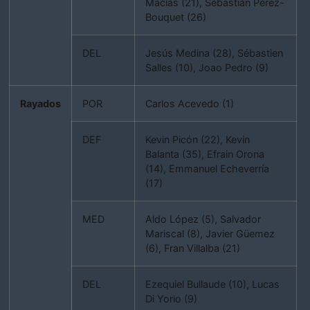
Macías (21), Sebastián Pérez-
Bouquet (26)
DEL
Jesús Medina (28), Sébastien
Salles (10), Joao Pedro (9)
Rayados
POR
Carlos Acevedo (1)
DEF
Kevin Picón (22), Kevin
Balanta (35), Efrain Orona
(14), Emmanuel Echeverría
(17)
MED
Aldo López (5), Salvador
Mariscal (8), Javier Güemez
(6), Fran Villalba (21)
DEL
Ezequiel Bullaude (10), Lucas
Di Yorio (9)