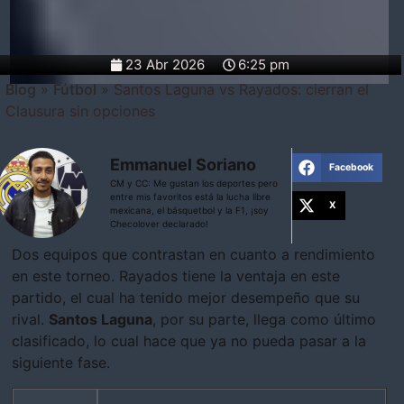
23 Abr 2026
6:25 pm
Blog
»
Fútbol
»
Santos Laguna vs Rayados: cierran el
Clausura sin opciones
Emmanuel Soriano
Facebook
CM y CC: Me gustan los deportes pero
entre mis favoritos está la lucha libre
X
mexicana, el básquetbol y la F1, ¡soy
Checolover declarado!
Dos equipos que contrastan en cuanto a rendimiento
en este torneo. Rayados tiene la ventaja en este
partido, el cual ha tenido mejor desempeño que su
rival.
Santos Laguna
, por su parte, llega como último
clasificado, lo cual hace que ya no pueda pasar a la
siguiente fase.