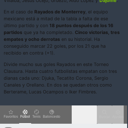
Villalba, Jesús Ocejo, Gruezo, Aldo López y
Dájome
.
En el caso de
Rayados de M
onterrey
, el equipo
mexicano está a mitad de la tabla a falta de ese
último partido y con
18 puntos después de los 16
partidos
que ya ha completado.
Cinco victorias, tres
empates y ocho derrotas
en su historial. Ha
conseguido marcar 22 goles, por los 21 que ha
recibido en contra (+1).
Divide mucho sus goles Rayados en este Torneo
Clausura. Hasta cuatro futbolistas empatan con tres
dianas cada uno: Djuka, Tecatito Corona, Sergio
Canales y Orellano. En dos se quedan otros como
Berterame, Lucas Ocampos o Iker Fimbres.