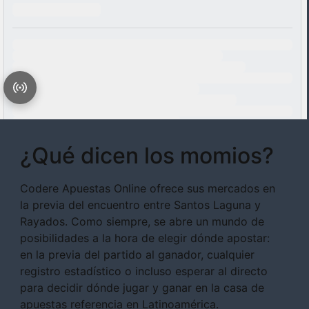
¿Qué dicen los momios?
Codere Apuestas Online ofrece sus mercados en
la previa del encuentro entre Santos Laguna y
Rayados. Como siempre, se abre un mundo de
posibilidades a la hora de elegir dónde apostar:
en la previa del partido al ganador, cualquier
registro estadístico o incluso esperar al directo
para decidir dónde jugar y ganar en la casa de
apuestas referencia en Latinoamérica.