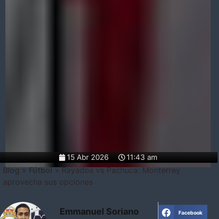
15 Abr 2026
11:43 am
Blog
»
Fútbol
»
Rayados vs Pachuca: Monterrey
aprovecha sus opciones
Emmanuel Soriano
Facebook