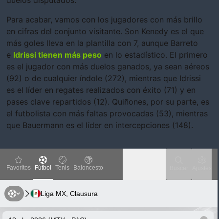
Para acabar, vamos con los jugadores con más brillo
en cifras del conjunto visitante. Son Kenedy es el que
más goles lleva en la plantilla con 7, aunque Barreto
e
Idrissi tienen más peso
en lo estadístico. El primero
es el jugador con más duelos ganados, ya sean aéreos
(92) o de cualquier índole (272), mientras que Idrissi
es el líder en regates realizados con éxito (71) y en
pases clave repartidos (12). Quiñones, por su parte, es
el futbolista con más faltas provocadas (53), mientras
que Bauermann es el líder en intercepciones (148).