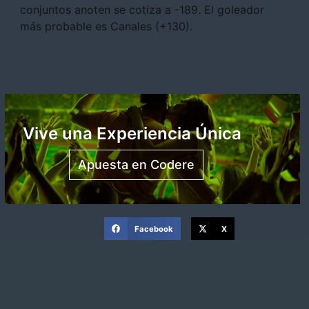
conjuntos anoten se cotiza a -189. El goleador
más probable es Canales (+130).
Vive una Experiencia Única
Apuesta en Codere
Facebook
X