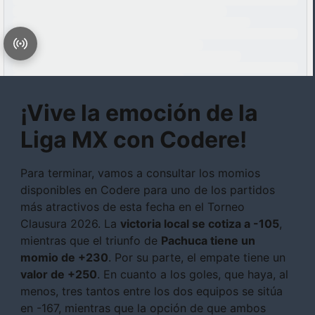
¡Vive la emoción de la
Liga MX con Codere!
Para terminar, vamos a consultar los momios
disponibles en Codere para uno de los partidos
más atractivos de esta fecha en el Torneo
Clausura 2026. La
victoria local se cotiza a -105
,
mientras que el triunfo de
Pachuca tiene un
momio de +230
. Por su parte, el empate tiene un
valor de +250
. En cuanto a los goles, que haya, al
menos, tres tantos entre los dos equipos se sitúa
en -167, mientras que la opción de que ambos