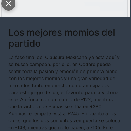
Los mejores momios del
partido
La fase final del Clausura Mexicano ya está aquí y
se busca campeón. por ello, en Codere puede
sentir toda la pasión y emoción de primera mano,
con los mejores momios y una gran variedad de
mercados tanto en directo como anticipados.
para este juego de ida, el favorito para la victoria
es el América, con un momio de -122, mientras
que la victoria de Pumas se sitúa en +280.
Además, el empate está a +245. En cuanto a los
goles, que los dos conjuntos ven puerta se coloca
en -143, mientras que no lo hacen, a -105. En el