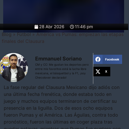
28 Abr 2026
11:46 pm
Blog
»
Fútbol
»
América vs Pumas: empiezan las etapas
finales del Clausura
Emmanuel Soriano
Facebook
CM y CC: Me gustan los deportes pero
entre mis favoritos está la lucha libre
X
mexicana, el básquetbol y la F1, ¡soy
Checolover declarado!
La fase regular del Clausura Mexicano dijo adiós con
una última fecha frenética, donde estaba todo en
juego y muchos equipos terminaron de certificar su
presencia en la liguilla. Dos de esos ocho equipos
fueron Pumas y el América. Las Águilas, contra todo
pronóstico, fueron las últimas en coger plaza tras
quedar octavas, mientras que Pumas fue puntero con