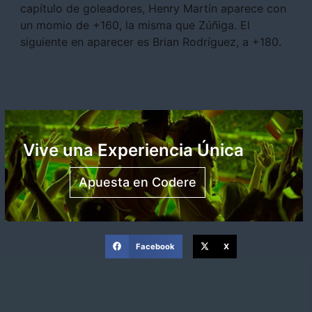
capítulo de goleadores, Henry Martín aparece con
un momio de +160, la misma que Zúñiga. El
siguiente en aparecer es Brian Rodríguez, a +180.
Vive una Experiencia Única
Apuesta en Codere
Facebook
X