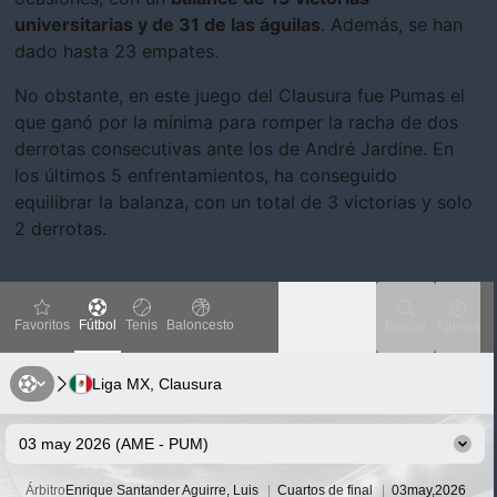
universitarias y de 31 de las águilas
. Además, se han
dado hasta 23 empates.
No obstante, en este juego del Clausura fue Pumas el
que ganó por la mínima para romper la racha de dos
derrotas consecutivas ante los de André Jardine. En
los últimos 5 enfrentamientos, ha conseguido
equilibrar la balanza, con un total de 3 victorias y solo
2 derrotas.