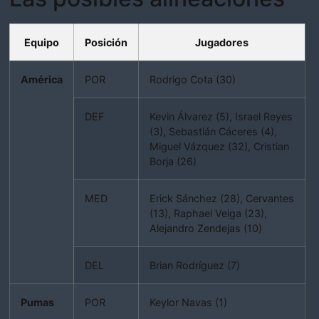
Equipo
Posición
Jugadores
América
POR
Rodrigo Cota (30)
DEF
Kevin Álvarez (5), Israel Reyes
(3), Sebastián Cáceres (4),
Miguel Vázquez (32), Cristian
Borja (26)
MED
Erick Sánchez (28), Cervantes
(13), Raphael Veiga (23),
Alejandro Zendejas (10)
DEL
Brian Rodríguez (7)
Pumas
POR
Keylor Navas (1)