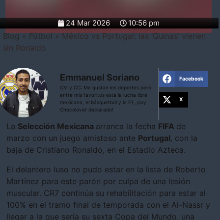
24 Mar 2026
10:56 pm
Blog
»
Fútbol
»
México vs Portugal: las ‘Quinas’ vienen
sin Ronaldo
Emmanuel Soriano
Facebook
CM y CC: Me gustan los deportes pero
entre mis favoritos está la lucha libre
X
mexicana, el básquetbol y la F1, ¡soy
Checolover declarado!
La
Selección Mexicana
arranca la fecha
FIFA
de
marzo con un juego amistoso ante
Portugal
, con la
baja de Cristiano Ronaldo, en el Estadio Azteca.
El delantero luso no pudo estar en la lista de Roberto
Martínez para este parón por culpa de una lesión
muscular. CR7 continúa su rehabilitación para estar al
100% en el tramo final de temporada con el Al-Nassr y
llegar a la que sería su sexta Copa del Mundo, una