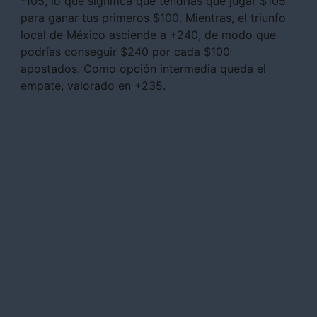
-105, lo que significa que tendrías que jugar $105
para ganar tus primeros $100. Mientras, el triunfo
local de México asciende a +240, de modo que
podrías conseguir $240 por cada $100
apostados. Como opción intermedia queda el
empate, valorado en +235.
Vive una Experiencia Única
Apuesta en Codere
Facebook
X