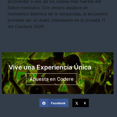
sorprender a uno de los clubes más fuertes del
fútbol mexicano. Con ambos equipos en
momentos distintos de la temporada, el encuentro
promete ser un duelo interesante en la jornada 11
del Clausura 2026.
Vive una Experiencia Única
Apuesta en Codere
Facebook
X