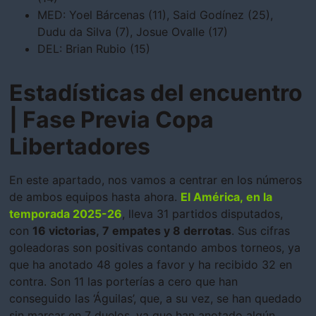
MED: Yoel Bárcenas (11), Said Godínez (25),
Dudu da Silva (7), Josue Ovalle (17)
DEL: Brian Rubio (15)
Estadísticas del encuentro
| Fase Previa Copa
Libertadores
En este apartado, nos vamos a centrar en los números
de ambos equipos hasta ahora.
El América, en la
temporada 2025-26
, lleva 31 partidos disputados,
con
16 victorias, 7 empates y 8 derrotas
. Sus cifras
goleadoras son positivas contando ambos torneos, ya
que ha anotado 48 goles a favor y ha recibido 32 en
contra. Son 11 las porterías a cero que han
conseguido las ‘Águilas’, que, a su vez, se han quedado
sin marcar en 7 duelos, ya que han anotado algún