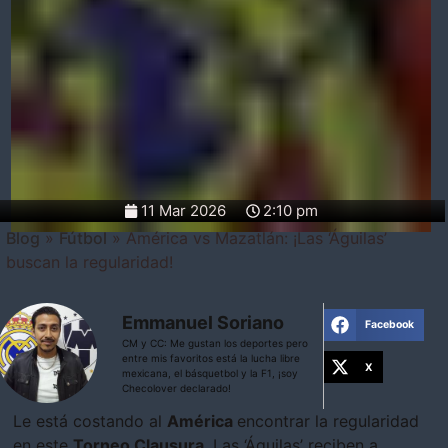
11 Mar 2026
2:10 pm
Blog
»
Fútbol
»
América vs Mazatlán: ¡Las ‘Águilas’
buscan la regularidad!
Emmanuel Soriano
Facebook
CM y CC: Me gustan los deportes pero
entre mis favoritos está la lucha libre
X
mexicana, el básquetbol y la F1, ¡soy
Checolover declarado!
Le está costando al
América
encontrar la regularidad
en este
Torneo Clausura
. Las ‘Águilas’ reciben a