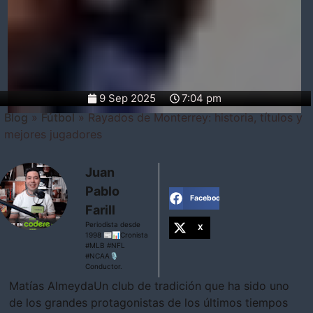
9 Sep 2025
7:04 pm
Blog
»
Fútbol
»
Rayados de Monterrey: historia, títulos y
mejores jugadores
Juan
Pablo
Facebook
Farill
Periodista desde
X
1998 📰📊Cronista
#MLB #NFL
#NCAA🎙
Conductor.
Matías AlmeydaUn club de tradición que ha sido uno
de los grandes protagonistas de los últimos tiempos