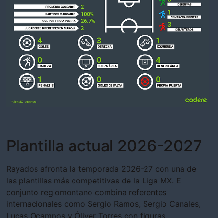
Plantilla actual 2026-2027
Rayados afronta la temporada 2026-27 con una de
las plantillas más competitivas de la Liga MX. El
conjunto regiomontano combina referentes
internacionales como Sergio Ramos, Sergio Canales,
Lucas Ocampos y Óliver Torres con figuras