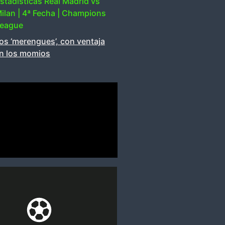
stadísticas Real Madrid vs
ilan | 4ª Fecha | Champions
eague
os ‘merengues’, con ventaja
n los momios
Más Información
suerte.