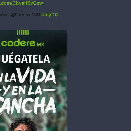
er.com/Chvmf6vQzw
.mx (@CodereMX)
July 10,