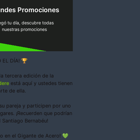
enses más, hoy es tu día de
andes Promociones
s algo especial para ti. No lo
ntra una increíble promoción,
egó tu día, descubre todas
nuestras promociones
nosotros!
¡Juégatela con
 EL DÍA! 🏆
la tercera edición de la
ere
está aquí y ustedes tienen
rte de ella.
su pareja y participen por uno
ugares. ¡Recuerden que podrían
l Santiago Bernabéu!
o en el Gigante de Acero! 💚