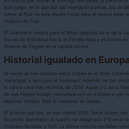
en cuenta que visitan el Santiago Bernabéu, el panorama
este juego, en el que aun así intentarán puntuar, los de
sumar al final de esta liguilla inicial para al menos estar 
octavos de final.
El calendario mejora para el Milan después de lo de la ca
Slovan de Bratislava fuera, el Estrella Roja y el Girona en
Dinamo de Zagreb en la capital croata.
Historial igualado en Europ
16 veces se han cruzado estos clubes en el Viejo Continen
‘merengue’ y seis para el ‘rossoneri’. Además, se han pro
el cara a cara más reciente, de 2010. Aquel 2-2 de la fa
de que Filippo Inzaghi remontara con un doblete el gol in
segundo tiempo, dejó el resultado en tablas.
El anterior partido, en ese mismo 2010, fue el último con 
Mourinho derrotaron al cuadro de Allegri por 2-0 en el f
Cristiano Ronaldo y Özil. La última victoria del Milan co