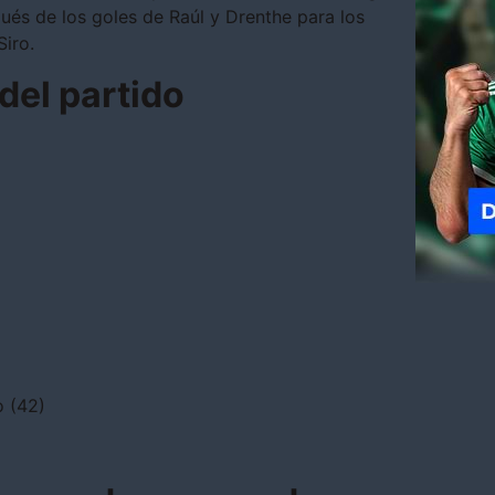
ués de los goles de Raúl y Drenthe para los
Siro.
del partido
o (42)