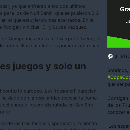
pi
lar, ya que enfrentó a los dos últimos
Gr
tenemo
a para los de Nuri Sahin, que se pusieron 0-2
Encue
 en el que estuvieron más acertados. En la
Ll
e Rüdiger, Vinicius -3- y Lucas Vázquez.
a de Campeones contra el Liverpool (fuera), el
y de todos ellos solo los dos primeros entrañan
⚽ ¡LLEGÓ
res juegos y solo un
Sobrinos, 
#CopaCod
que ser pa
l contexto europeo. Los ‘rossoneri’ parecían
 ha dado con la regularidad necesaria como
Consigan 
en el choque liguero disputado en San Siro
de los 7 l
Conte.
conocer e
na de las tres fechas disputadas y, teniendo
¡Los esper