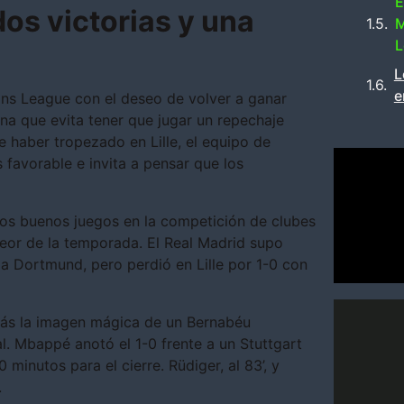
E
dos victorias y una
M
L
L
e
ons League con el deseo de volver a ganar
ona que evita tener que jugar un repechaje
de haber tropezado en Lille, el equipo de
s favorable e invita a pensar que los
 dos buenos juegos en la competición de clubes
eor de la temporada. El Real Madrid supo
ia Dortmund, pero perdió en Lille por 1-0 con
 más la imagen mágica de un Bernabéu
l. Mbappé anotó el 1-0 frente a un Stuttgart
inutos para el cierre. Rüdiger, al 83’, y
.