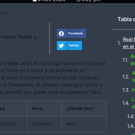
nabéu
Tabla 
Facebook
 Héctor Núñez y
Real 
.
en e
Twitter
As
sca dejar atrás el mal trago que pasó contra el
do
pre lucen en Europa y ya superaron el
A
el Viejo Continente contra el Lille. Después
t
n la Champions, el estadio merengue recibe a
H
más presión por ganar para no quedarse fuera.
L
d
ha
Hora
¿Dónde Ver?
11/2022
14:00 hrs
MAX