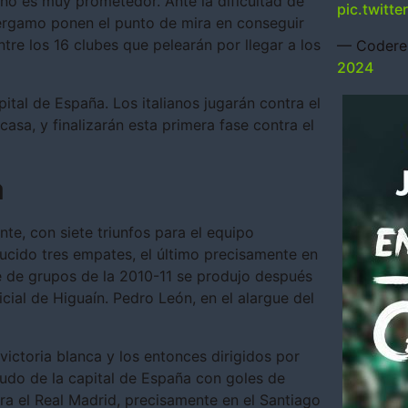
 no es muy prometedor. Ante la dificultad de
pic.twitt
 Bérgamo ponen el punto de mira en conseguir
entre los 16 clubes que pelearán por llegar a los
— Codere
2024
pital de España. Los italianos jugarán contra el
 casa, y finalizarán esta primera fase contra el
a
te, con siete triunfos para el equipo
ducido tres empates, el último precisamente en
se de grupos de la 2010-11 se produjo después
icial de Higuaín. Pedro León, en el alargue del
victoria blanca y los entonces dirigidos por
eudo de la capital de España con goles de
ntra el Real Madrid, precisamente en el Santiago