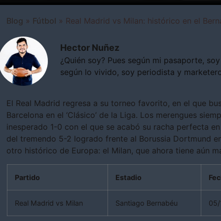
Blog
»
Fútbol
»
Real Madrid vs Milan: histórico en el Ber
Hector Nuñez
¿Quién soy? Pues según mi pasaporte, soy
según lo vivido, soy periodista y marketero
El Real Madrid regresa a su torneo favorito, en el que bu
Barcelona en el ‘Clásico’ de la Liga. Los merengues siem
inesperado 1-0 con el que se acabó su racha perfecta en 
del tremendo 5-2 logrado frente al Borussia Dortmund e
otro histórico de Europa: el Milan, que ahora tiene aún 
Partido
Estadio
Fec
Real Madrid vs Milan
Santiago Bernabéu
05/