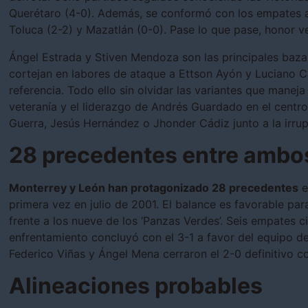
Querétaro (4-0). Además, se conformó con los empates ant
Toluca (2-2) y Mazatlán (0-0). Pase lo que pase, honor v
Ángel Estrada y Stiven Mendoza son las principales baz
cortejan en labores de ataque a Ettson Ayón y Luciano 
referencia. Todo ello sin olvidar las variantes que manej
veteranía y el liderazgo de Andrés Guardado en el centr
Guerra, Jesús Hernández o Jhonder Cádiz junto a la irr
28 precedentes entre ambo
Monterrey y León han protagonizado 28 precedentes
e
primera vez en julio de 2001. El balance es favorable pa
frente a los nueve de los ‘Panzas Verdes’. Seis empates c
enfrentamiento concluyó con el 3-1 a favor del equipo d
Federico Viñas y Ángel Mena cerraron el 2-0 definitivo con
Alineaciones probables