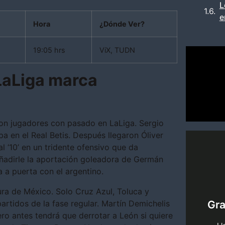
L
e
Hora
¿Dónde Ver?
19:05 hrs
ViX, TUDN
LaLiga marca
on jugadores con pasado en LaLiga. Sergio
pa en el Real Betis. Después llegaron Óliver
 ‘10’ en un tridente ofensivo que da
añadirle la aportación goleadora de Germán
 a puerta con el argentino.
ura de México. Solo Cruz Azul, Toluca y
pi
partidos de la fase regular. Martín Demichelis
Gr
tenemo
ero antes tendrá que derrotar a León si quiere
Encue