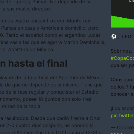
Ll
nte de Tigres y Pumas. No depende de sí
a sus rivales directos.
últimos cuatro encuentros con Monterrey.
 Pumas en casa y América a domicilio, pero
4-0. Tanto el español como el argentino Lucas
⚽ ¡LLEGÓ
nsivas a las que se agarra Martín Demichelis.
ar el Apertura de México.
Sobrinos, 
#CopaCod
 hasta el final
que ser pa
lay in’ de la fase final del Apertura de México.
Consigan 
jada de que no depende de sí mismo. Tiene que
de los 7 l
s de la fase regular y conquistar el Estadio
conocer e
 momento, posee 18 puntos con solo tres
 mitad de la tabla.
¡Los esper
pic.twitt
de resultados. Desde que cedió frente a Cruz
or 2-0 cuatro días después, no conoce la
— Codere
sobre Atlético San Luis (1-0), Juárez (2-3) y