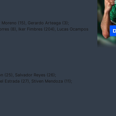
 Moreno (15), Gerardo Arteaga (3);
Torres (8), Iker Fimbres (204), Lucas Ocampos
lón (25), Salvador Reyes (26);
l Estrada (27), Stiven Mendoza (11);