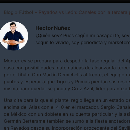
Blog
»
Fútbol
»
Rayados vs León: Canales por la tercera 
Hector Nuñez
¿Quién soy? Pues según mi pasaporte, soy
según lo vivido, soy periodista y marketero
Monterrey se prepara para despedir la fase regular del 
casa con posibilidades matemáticas de alcanzar la tercera 
por el título. Con Martín Demichelis al frente, el equipo
puntos y esperar a que Tigres y Pumas pierdan sus respe
misma para quedar segunda y Cruz Azul, líder garantizad
Una cita para la que el plantel regio llega en un estado 
encima del Atlas con el 4-0 en el marcador. Sergio Canal
de México con un doblete en su cuenta particular y la asi
Germán Berterame también se sumó a la fiesta anotadora
en Rayados desde su incorporación procedente del Sevill