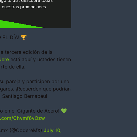
egó tu día, descubre todas
nuestras promociones
nosotros!
¡Juégatela con
 EL DÍA! 🏆
la tercera edición de la
ere
está aquí y ustedes tienen
rte de ella.
su pareja y participen por uno
ugares. ¡Recuerden que podrían
l Santiago Bernabéu!
o en el Gigante de Acero! 💚
er.com/Chvmf6vQzw
.mx (@CodereMX)
July 10,