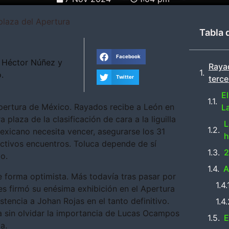
plaza del Apertura
Tabla 
Facebook
 Héctor Núñez y
Rayad
.
terce
Twitter
E
Apertura de México. Rayados recibe a León en
L
plaza de la clasificación de cara a la liguilla
L
 mexicano necesita vencer, asegurarse los 31
h
ctivos encuentros. Toluca depende de sí
2
o.
A
de forma optimista. Más todavía tras pasar por
es firmó su enésima exhibición en el Apertura
stencia a Johan Rojas en el tanto definitivo.
 sin olvidar la importancia de Lucas Ocampos
E
a.