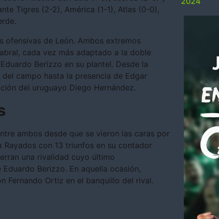
2024
e Tigres (2-2), América (1-1), Atlas (0-0),
erde.
as ofensivas de León. Ambos extremos
Cabral, cada vez más adaptado a la doble
a Eduardo Berizzo en su plantel. Desde la
o del campo hasta la presencia de Edgar
upción del uruguayo Diego Hernández.
s
ntre ambos desde que se vieron las caras por
ra Rayados con 13 triunfos en su contador
ierran una rivalidad cuyo último
e Eduardo Berizzo. En aquella ocasión,
 Fernando Ortiz en el banquillo del rival.