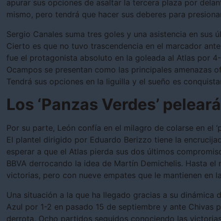
apurar sus opciones de asaltar la tercera plaza por dela
mismo, pero tendrá que hacer sus deberes para presionar 
Sergio Canales suma tres goles y una asistencia en sus 
Cierto es que no tuvo trascendencia en el marcador ante
fue el protagonista absoluto en la goleada al Atlas por 
Ocampos se presentan como las principales amenazas ofe
Tendrá sus opciones en la liguilla y el sueño es conquist
Los ‘Panzas Verdes’ pelearán
Por su parte, León confía en el milagro de colarse en el ‘p
El plantel dirigido por Eduardo Berizzo tiene la encruci
esperar a que el Atlas pierda sus dos últimos compromiso
BBVA derrocando la idea de Martín Demichelis. Hasta el
victorias, pero con nueve empates que le mantienen en la
Una situación a la que ha llegado gracias a su dinámica 
Azul por 1-2 en pasado 15 de septiembre y ante Chivas p
derrota. Ocho partidos seguidos conociendo las victorias 