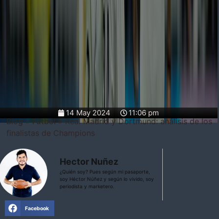
14 May 2024
11:06 pm
Blog
»
Fútbol
»
Real Madrid y Dortmund: análisis de los
finalistas de Champions
Hector Nuñez
¿Quién soy? Pues según mi pasaporte,
soy Héctor Núñez y según lo vivido, soy
periodista y marketero.
Facebook