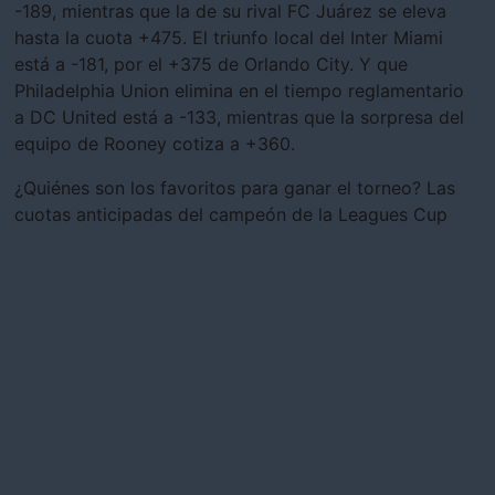
-189, mientras que la de su rival FC Juárez se eleva
hasta la cuota +475. El triunfo local del Inter Miami
está a -181, por el +375 de Orlando City. Y que
Philadelphia Union elimina en el tiempo reglamentario
a DC United está a -133, mientras que la sorpresa del
equipo de Rooney cotiza a +360.
¿Quiénes son los favoritos para ganar el torneo? Las
cuotas anticipadas del campeón de la Leagues Cup
2023 invitan al optimismo al Inter Miami, cuyo triunfo
final tiene una cuota +550. Los siguientes en la lista
de candidatos son A
mérica y Monterrey, ambos con
momio de +800
. Cincinnati, Los Angeles FC,
Philadelphia Union y Tigres UANL cotizan +1100.