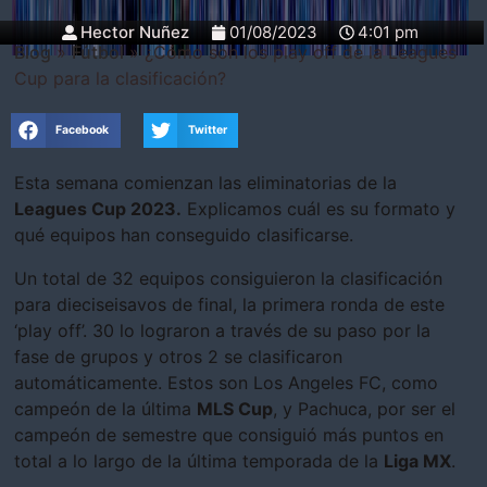
Hector Nuñez
01/08/2023
4:01 pm
Blog
»
Fútbol
»
¿Cómo son los play off de la Leagues
Cup para la clasificación?
Facebook
Twitter
Esta semana comienzan las eliminatorias de la
Leagues Cup 2023.
Explicamos cuál es su formato y
qué equipos han conseguido clasificarse.
Un total de 32 equipos consiguieron la clasificación
para dieciseisavos de final, la primera ronda de este
‘play off’. 30 lo lograron a través de su paso por la
fase de grupos y otros 2 se clasificaron
automáticamente. Estos son Los Angeles FC, como
campeón de la última
MLS Cup
, y Pachuca, por ser el
campeón de semestre que consiguió más puntos en
total a lo largo de la última temporada de la
Liga MX
.