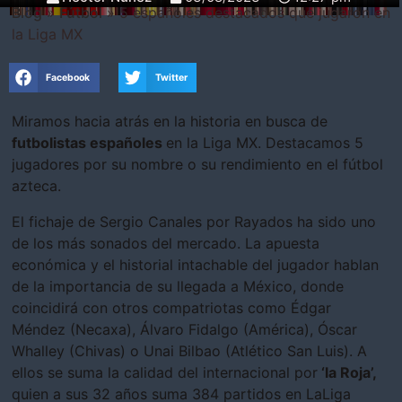
Blog
»
Fútbol
»
5 españoles destacados que jugaron en
la Liga MX
Facebook
Twitter
Miramos hacia atrás en la historia en busca de
futbolistas españoles
en la Liga MX. Destacamos 5
jugadores por su nombre o su rendimiento en el fútbol
azteca.
El fichaje de Sergio Canales por Rayados ha sido uno
de los más sonados del mercado. La apuesta
económica y el historial intachable del jugador hablan
de la importancia de su llegada a México, donde
coincidirá con otros compatriotas como Édgar
Méndez (Necaxa), Álvaro Fidalgo (América), Óscar
Whalley (Chivas) o Unai Bilbao (Atlético San Luis). A
ellos se suma la calidad del internacional por
‘la Roja’,
quien a sus 32 años suma 384 partidos en LaLiga